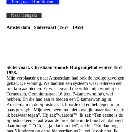
Terug naar Hoofdmenu
Naar Hengelo
Amsterdam - Slotervaart (1957 - 1959)
NP2844
NP2845
NP2846
Slotervaart, Christiaan Snouck Hurgronjehof winter 1957 -
1958.
Mijn verplaatsing naar Amsterdam had ook de nodige gevolgen
gehad. De woning. We hadden een systeem waar iedereen een
ruil kon aanbieden. Er was iemand die wilde mijn woning in
Terneuzen, Geraniumstraat 16 (een 7-kamerwoning), wel
hebben. En die had aan te bieden een 5-kamerwoning in
Amsterdam in de Spuistraat. Ik hoorde dat en heb tegen mijn
baas gezegd: “Mijnheer, neem me niet kwalijk, maar daar maak
ik bezwaar tegen”. Hij zei:”waarom?” Ik zei: “Ten eerste is de
Spuistraat een straat waar de prostitutie in de buurt zit, dat viert
daar hoogtij”. “Oh, ja, ja, dat kan niet”, zei hij. “En dan nog
met 5 kinderen op de vijfde verdieping?”, zei ik ook nog. Ik