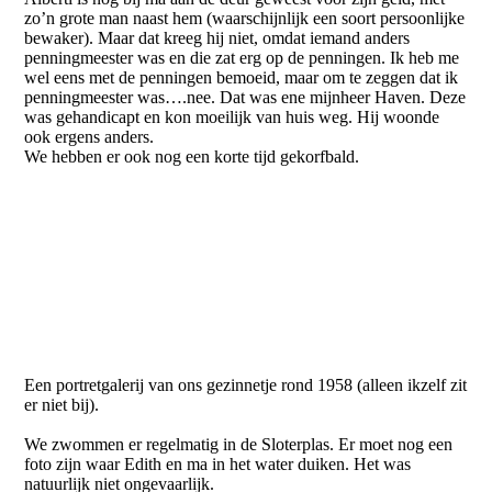
zo’n grote man naast hem (waarschijnlijk een soort persoonlijke
bewaker). Maar dat kreeg hij niet, omdat iemand anders
penningmeester was en die zat erg op de penningen. Ik heb me
wel eens met de penningen bemoeid, maar om te zeggen dat ik
penningmeester was….nee. Dat was ene mijnheer Haven. Deze
was gehandicapt en kon moeilijk van huis weg. Hij woonde
ook ergens anders.
We hebben er ook nog een korte tijd gekorfbald.
NP1406
NP1407
NP1409
NP1411
NP1413
Een portretgalerij van ons gezinnetje rond 1958 (alleen ikzelf zit
er niet bij).
We zwommen er regelmatig in de Sloterplas. Er moet nog een
foto zijn waar Edith en ma in het water duiken. Het was
natuurlijk niet ongevaarlijk.