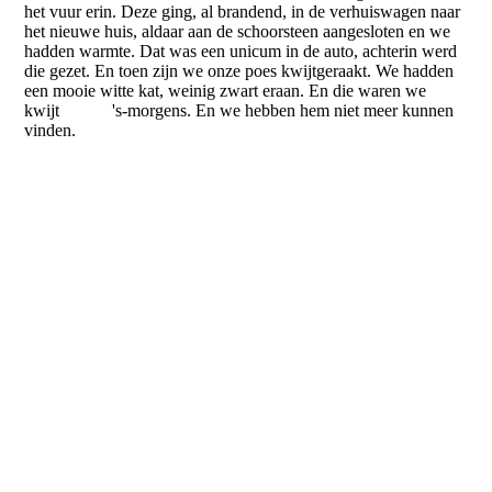
het vuur erin. Deze ging, al brandend, in de verhuiswagen naar
het nieuwe huis, aldaar aan de schoorsteen aangesloten en we
hadden warmte. Dat was een unicum in de auto, achterin werd
die gezet. En toen zijn we onze poes kwijtgeraakt. We hadden
een mooie witte kat, weinig zwart eraan. En die waren we
kwijt 's-morgens. En we hebben hem niet meer kunnen
vinden.
NP2043
NP2044
NP2045
NP2046
NP2047
NP1397
NP1398
NP0681
NP0682