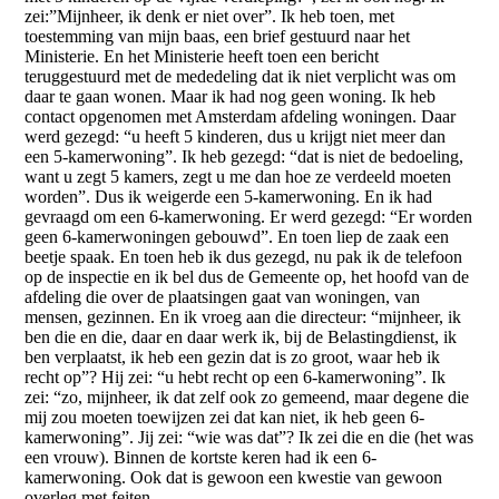
zei:”Mijnheer, ik denk er niet over”. Ik heb toen, met
toestemming van mijn baas, een brief gestuurd naar het
Ministerie. En het Ministerie heeft toen een bericht
teruggestuurd met de mededeling dat ik niet verplicht was om
daar te gaan wonen. Maar ik had nog geen woning. Ik heb
contact opgenomen met Amsterdam afdeling woningen. Daar
werd gezegd: “u heeft 5 kinderen, dus u krijgt niet meer dan
een 5-kamerwoning”. Ik heb gezegd: “dat is niet de bedoeling,
want u zegt 5 kamers, zegt u me dan hoe ze verdeeld moeten
worden”. Dus ik weigerde een 5-kamerwoning. En ik had
gevraagd om een 6-kamerwoning. Er werd gezegd: “Er worden
geen 6-kamerwoningen gebouwd”. En toen liep de zaak een
beetje spaak. En toen heb ik dus gezegd, nu pak ik de telefoon
op de inspectie en ik bel dus de Gemeente op, het hoofd van de
afdeling die over de plaatsingen gaat van woningen, van
mensen, gezinnen. En ik vroeg aan die directeur: “mijnheer, ik
ben die en die, daar en daar werk ik, bij de Belastingdienst, ik
ben verplaatst, ik heb een gezin dat is zo groot, waar heb ik
recht op”? Hij zei: “u hebt recht op een 6-kamerwoning”. Ik
zei: “zo, mijnheer, ik dat zelf ook zo gemeend, maar degene die
mij zou moeten toewijzen zei dat kan niet, ik heb geen 6-
kamerwoning”. Jij zei: “wie was dat”? Ik zei die en die (het was
een vrouw). Binnen de kortste keren had ik een 6-
kamerwoning. Ook dat is gewoon een kwestie van gewoon
overleg met feiten.