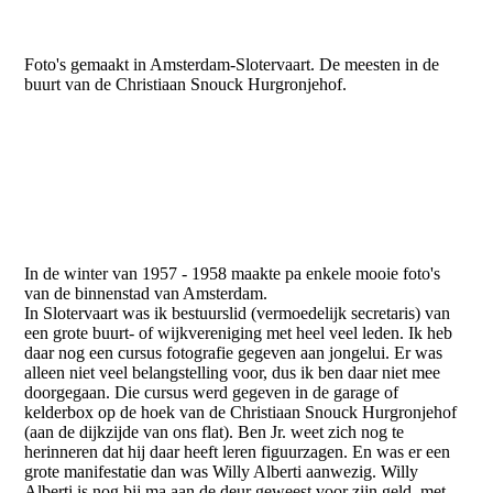
NP0683
Foto's gemaakt in Amsterdam-Slotervaart. De meesten in de
buurt van de Christiaan Snouck Hurgronjehof.
NP0669
NP0671
NP0672
NP0674
In de winter van 1957 - 1958 maakte pa enkele mooie foto's
van de binnenstad van Amsterdam.
In Slotervaart was ik bestuurslid (vermoedelijk secretaris) van
een grote buurt- of wijkvereniging met heel veel leden. Ik heb
daar nog een cursus fotografie gegeven aan jongelui. Er was
alleen niet veel belangstelling voor, dus ik ben daar niet mee
doorgegaan. Die cursus werd gegeven in de garage of
kelderbox op de hoek van de Christiaan Snouck Hurgronjehof
(aan de dijkzijde van ons flat). Ben Jr. weet zich nog te
herinneren dat hij daar heeft leren figuurzagen. En was er een
grote manifestatie dan was Willy Alberti aanwezig. Willy
Alberti is nog bij ma aan de deur geweest voor zijn geld, met