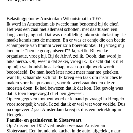
NP2875
Belastinggebouw Amsterdam Wibautstraat in 1957.
Ik werd in Amsterdam als tweede man benoemd bij de chef.
Het was een zaal met allemaal schotten, met daartussen een
lang soort gangpad. Dat was de afdeling Inkomstenbelasting. Je
maakt kennis met de mensen. En er was er eentje die een beetje
schamperde van hmmm weer zo’n boerenkinkel. Hij vroeg mij
toen ook: “ben je georganiseerd”? Ja, zei ik. Bij welke
organisatie, vroeg hij. Bij de AbvA zei ik. Oooh, dan word je
niks hierzo. Oh, weet u dat zeker, vroeg ik. Ik dacht dat ik niet
op mijn vakbondslidmaatschap, maar op mijn werk wordt
beoordeeld. De man heeft later nooit meer naar me gekeken,
want hij schaamde zich rot. Ik kreeg een taak om instructies te
maken voor het personeel, voor de werkzaamheden die ze
moesten doen. Ik had bewezen dat ik dat kon. Het gevolg was
dat ik toen toegevoegd chef ben geweest.
Op een gegeven moment werd er iemand gevraagd in Hengelo
voor soortgelijk werk. Ik zei dat ik er wel wat voor voelde. Dus
na ongeveer 2 jaar Amsterdam kreeg ik dus een betrekking in
Hengelo.
Familie- en gezinsleven in Slotervaart
Op 7 december 1957 verhuisden we naar Amsterdam
Slotervaart. Een brandende kachel in de auto, afgedekt, maar