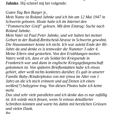
Jahnke
. Hij schreef mij het volgende:
Guten Tag Ben Burger jr.,
Mein Name ist Roland Jahnke und ich bin am 12 Mai 1947 in
Schwerin geboren. Heute habe ich im Internet den
“Pommerscher Greif” gelesen. Mit dem Eintrag: Suche nach
Roland Jahnke.
Mein Vater ist Paul Peter Jahnke, und wir haben bei meiner
Geburt in der Rudolf-Breitscheid-Strasse in Schwerin gewohnt.
Die Hausnummer kenne ich nicht. Ich war zuletzt Ende der 80-
Jahre da und denke es is tentweder die Nummer 3 oder 4.
Meine Eltern sind gestorben. Von den Erzählungen meines
Vaters weiß ich, dass er als Soldat bei Kriegsende in
Frankreich war und dann in englische Kriegsgefangenschaft
gekommen ist. Von späteren Briefkontakten habe ich etwas
gehört, aber weiß nichts konkretes darüber. Es gab in unserer
Familie Baby-/Kinderphotos von mir (etwa im Alter von 1
Jahr) an die ich mich erinnere und auf Denen ich einen
weißen(?) babygrow trug. Von diesen Photos habe ich keine
mehr.
Das sind sehr viele parallelen und ich denke das es nur zufällig
ist. Ich würde mich freuen, wenn Si eetwas detaillierter
Schreiben könnten und warte bis dahin mit herzlichen Grüssen
und vielen Dank.
Ihr