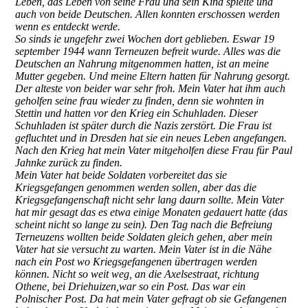
Leben, das Leben von seine Frau und sein Kind spielte und
auch von beide Deutschen. Allen konnten erschossen werden
wenn es entdeckt werde.
So sinds ie ungefehr zwei Wochen dort geblieben. Eswar 19
september 1944 wann Terneuzen befreit wurde. Alles was die
Deutschen an Nahrung mitgenommen hatten, ist an meine
Mutter gegeben. Und meine Eltern hatten für Nahrung gesorgt.
Der alteste von beider war sehr froh. Mein Vater hat ihm auch
geholfen seine frau wieder zu finden, denn sie wohnten in
Stettin und hatten vor den Krieg ein Schuhladen. Dieser
Schuhladen ist später durch die Nazis zerstört. Die Frau ist
gefluchtet und in Dresden hat sie ein neues Leben angefangen.
Nach den Krieg hat mein Vater mitgeholfen diese Frau für Paul
Jahnke zurück zu finden.
Mein Vater hat beide Soldaten vorbereitet das sie
Kriegsgefangen genommen werden sollen, aber das die
Kriegsgefangenschaft nicht sehr lang daurn sollte. Mein Vater
hat mir gesagt das es etwa einige Monaten gedauert hatte (das
scheint nicht so lange zu sein). Den Tag nach die Befreiung
Terneuzens wollten beide Soldaten gleich gehen, aber mein
Vater hat sie versucht zu warten. Mein Vater ist in die Nähe
nach ein Post wo Kriegsgefangenen übertragen werden
können. Nicht so weit weg, an die Axelsestraat, richtung
Othene, bei Driehuizen,war so ein Post. Das war ein
Polnischer Post. Da hat mein Vater gefragt ob sie Gefangenen