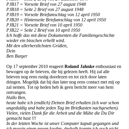
PJB17 = Vorseite Brief von 27 august 1948
PJB18 = Seite 2 Brief von 27 august 1948
PJB19 = Vorseite Briefumschlag von 12 april 1950
PJB20 = Hintenseite Briefumschlag von 12 april 1950
PJB21 = Vorseite Brief von 10 april 1950
PJB22 = Seite 2 Brief von 10 april 1950
Ich hoffe das mit diese Dokumenten die Familiengeschichte
wieder ein bisschen erhellt wird.
Mit den allerherzlichsten Grüßen,
Dein
Ben Burger
Op 17 september 2010 reageert
Roland Jahnke
enthousiast en
bewogen op de brieven, die hij gelezen heeft. Hij zal alle
brieven nog eens rustig doorlezen en tot zich door laten
dringen. Mogelijk dat hij dan later nog eens contact met mij op
zal nemen. Tot op heden heb ik geen bericht meer van hem
ontvangen.
Hallo Ben,
heute habe ich (endlich) Deinen Brief erhalten (ich war schon
ungeduldig und habe jeden Tag im Briefkasten nachgesehen).
Vielen, vielen Dank für die Arbeit und die Mühe die Du Dir
gemacht hast !!!
In der letzten Woche ist unser Computer kaputt gegangen und
ich musste einen neuen kaufen, deshalb konnte ich auch nicht