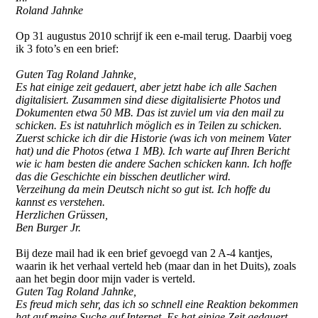
Roland Jahnke
Op 31 augustus 2010 schrijf ik een e-mail terug. Daarbij voeg
ik 3 foto’s en een brief:
Guten Tag Roland Jahnke,
Es hat einige zeit gedauert, aber jetzt habe ich alle Sachen
digitalisiert. Zusammen sind diese digitalisierte Photos und
Dokumenten etwa 50 MB. Das ist zuviel um via den mail zu
schicken. Es ist natuhrlich möglich es in Teilen zu schicken.
Zuerst schicke ich dir die Historie (was ich von meinem Vater
hat) und die Photos (etwa 1 MB). Ich warte auf Ihren Bericht
wie ic ham besten die andere Sachen schicken kann. Ich hoffe
das die Geschichte ein bisschen deutlicher wird.
Verzeihung da mein Deutsch nicht so gut ist. Ich hoffe du
kannst es verstehen.
Herzlichen Grüssen,
Ben Burger Jr.
Bij deze mail had ik een brief gevoegd van 2 A-4 kantjes,
waarin ik het verhaal verteld heb (maar dan in het Duits), zoals
aan het begin door mijn vader is verteld.
Guten Tag Roland Jahnke,
Es freud mich sehr, das ich so schnell eine Reaktion bekommen
hat auf meine Suche auf Internet. Es hat einige Zeit gedauert,