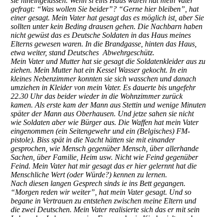
sie hineingelassen. Wenn si eins Haus waren hat mein Vater
gefragt: “Was wollen Sie beider”? “Gerne hier bleiben”, hat
einer gesagt. Mein Vater hat gesagt das es möglich ist, aber Sie
sollten unter kein Beding drausen gehen. Die Nachbarn haben
nicht gewüst das es Deutsche Soldaten in das Haus meines
Elterns gewesen waren. In die Brandgasse, hinten das Haus,
etwa weiter, stand Deutsches Abwehrgeschütz.
Mein Vater und Mutter hat sie gesagt die Soldatenkleider aus zu
ziehen. Mein Mutter hat ein Kessel Wasser gekocht. In ein
kleines Nebenzimmer konnten sie sich wasschen und danach
umziehen in Kleider von mein Vater. Es dauerte bis ungefehr
22.30 Uhr das beider wieder in die Wohnzimmer zurück
kamen. Als erste kam der Mann aus Stettin und wenige Minuten
später der Mann aus Oberhausen. Und jetze sahen sie nicht
wie Soldaten aber wie Bürger aus. Die Waffen hat mein Vater
eingenommen (ein Seitengewehr und ein (Belgisches) FM-
pistole). Biss spät in die Nacht hätten sie mit einander
gesprochen, wie Mensch gegenüber Mensch, über allerhande
Sachen, über Familie, Heim usw. Nicht wie Feind gegenüber
Feind. Mein Vater hat mir gesagt das er hier gelernnt hat die
Menschliche Wert (oder Würde?) kennen zu lernen.
Nach diesen langen Gesprech sinds ie ins Bett gegangen.
“Morgen reden wir weiter”, hat mein Vater gesagt. Und so
begane in Vertrauen zu entstehen zwischen meine Eltern und
die zwei Deutschen. Mein Vater realisierte sich das er mit sein