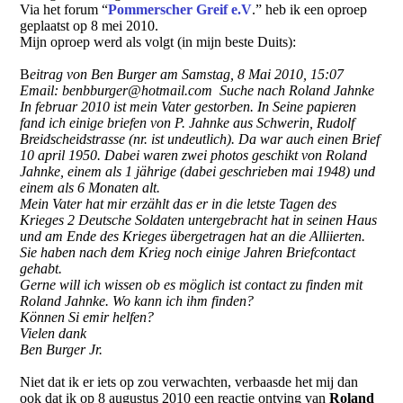
Via het forum “
Pommerscher Greif e.V
.” heb ik een oproep
geplaatst op 8 mei 2010.
Mijn oproep werd als volgt (in mijn beste Duits):
B
eitrag von Ben Burger am Samstag, 8 Mai 2010, 15:07
Email: benbburger@hotmail.com Suche nach Roland Jahnke
In februar 2010 ist mein Vater gestorben. In Seine papieren
fand ich einige briefen von P. Jahnke aus Schwerin, Rudolf
Breidscheidstrasse (nr. ist undeutlich). Da war auch einen Brief
10 april 1950. Dabei waren zwei photos geschikt von Roland
Jahnke, einem als 1 jährige (dabei geschrieben mai 1948) und
einem als 6 Monaten alt.
Mein Vater hat mir erzählt das er in die letste Tagen des
Krieges 2 Deutsche Soldaten untergebracht hat in seinen Haus
und am Ende des Krieges übergetragen hat an die Alliierten.
Sie haben nach dem Krieg noch einige Jahren Briefcontact
gehabt.
Gerne will ich wissen ob es möglich ist contact zu finden mit
Roland Jahnke. Wo kann ich ihm finden?
Können Si emir helfen?
Vielen dank
Ben Burger Jr.
Niet dat ik er iets op zou verwachten, verbaasde het mij dan
ook dat ik op 8 augustus 2010 een reactie ontving van
Roland