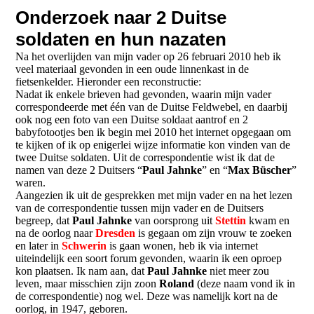
Onderzoek naar 2 Duitse
soldaten en hun nazaten
Na het overlijden van mijn vader op 26 februari 2010 heb ik
veel materiaal gevonden in een oude linnenkast in de
fietsenkelder. Hieronder een reconstructie:
Nadat ik enkele brieven had gevonden, waarin mijn vader
correspondeerde met één van de Duitse Feldwebel, en daarbij
ook nog een foto van een Duitse soldaat aantrof en 2
babyfotootjes ben ik begin mei 2010 het internet opgegaan om
te kijken of ik op enigerlei wijze informatie kon vinden van de
twee Duitse soldaten. Uit de correspondentie wist ik dat de
namen van deze 2 Duitsers “
Paul Jahnke
” en “
Max Büscher
”
waren.
Aangezien ik uit de gesprekken met mijn vader en na het lezen
van de correspondentie tussen mijn vader en de Duitsers
begreep, dat
Paul Jahnke
van oorsprong uit
Stettin
kwam en
na de oorlog naar
Dresden
is gegaan om zijn vrouw te zoeken
en later in
Schwerin
is gaan wonen, heb ik via internet
uiteindelijk een soort forum gevonden, waarin ik een oproep
kon plaatsen. Ik nam aan, dat
Paul Jahnke
niet meer zou
leven, maar misschien zijn zoon
Roland
(deze naam vond ik in
de correspondentie) nog wel. Deze was namelijk kort na de
oorlog, in 1947, geboren.