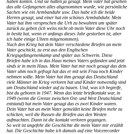
haben konten. Und sie hatten ja gesagt. Mein vater hat gesehen
das alle Gefangenen alles abgenommen wurde, wie persönliche
Sachen wie ein Armbanduhr usw. Das habe ich die beide
Herren gesagt, und einer hat ein schönes Armbabduhr. Mein
Vater hat ihm versprochen die Urh zu bewahren um später
zurück zu geben (ich weiss nicht ob mein Vater diese Uhr noch
in besitz hat, wenn er anfangs dieses Jahr gestorben ist, aber
ich habe einige Uhren mitgenommen).
Nach den Krieg hat dein Vater verschiedene Briefen an mein
Vater geschickt, zu erst aus den Englischen
Kriegsgefangenenkamp und später aus Schwerin. Diese
Briefen habe ich in das Haus meines Vaters gefunden und jetzt
sinds ie in mein Haus. Mein Vater hat mir noch gesagt das dein
Vater uhm noch gefragt hat das er mit sein Frau noch Kinder
nehmen sollte. Mein Vater hat ihm gesagt das Deutschland
viele Männer im Krieg verloren hat und Kinder notwendig sind
um Deutschland wieder auf zu bauen. Und, was ich begreife,
bist du geboren in 1947. Wenn das letzte briefkontakt war, in
1949 (wenn die Grenze zwischen Ost- und West Deutschland
entstand) hat mein Vater gesagt das es zwei Kinder waren.
Dein Vater hat an mein Vater gemeldet keine Briefen mehr zu
schicken, weil die Russen die Briefen aus den Westen
aufmachten. Dann ist die kontakt verloren gegangen.
So weit ist ungefehr die Geschichte die mein Vater mir erzählt
hat. Die Geschichte habe ich damals auf eine Voicerecorder