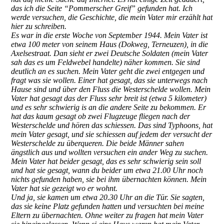
das ich die Seite “Pommerscher Greif” gefunden hat. Ich
werde versuchen, die Geschichte, die mein Vater mir erzählt hat
hier zu schreiben.
Es war in die erste Woche von September 1944. Mein Vater ist
etwa 100 meter von seinem Haus (Dokweg, Terneuzen), in die
Axelsestraat. Dan sieht er zwei Deutsche Soldaten (mein Vater
sah das es um Feldwebel handelte) näher kommen. Sie sind
deutlich an es suchen. Mein Vater geht die zwei entgegen und
fragt was sie wollen. Einer hat gesagt, das sie unterwegs nach
Hause sind und über den Fluss die Westerschelde wollen. Mein
Vater hat gesagt das der Fluss sehr breit ist (etwa 5 kilometer)
und es sehr schwierig is an die andere Seite zu bekommen. Er
hat das kaum gesagt ob zwei Flugzeuge fliegen nach der
Westerschelde und hören das schiessen. Das sind Typhoons, hat
mein Vater gesagt, und sie schiessen auf jedem der versucht der
Westerschelde zu überqueren. Die beide Männer sahen
ängstlich aus und wollten versuchen ein ander Weg zu suchen.
Mein Vater hat beider gesagt, das es sehr schwierig sein soll
und hat sie gesagt, wann du beider um etwa 21.00 Uhr noch
nichts gefunden haben, sie bei ihm übernachten können. Mein
Vater hat sie gezeigt wo er wohnt.
Und ja, sie kamen um etwa 20.30 Uhr an die Tür. Sie sagten,
das sie keine Platz gefunden hatten und versuchten bei meine
Eltern zu übernachten. Ohne weiter zu fragen hat mein Vater