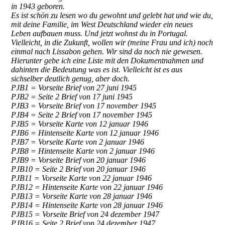
in 1943 geboren.
Es ist schön zu lesen wo du gewohnt und gelebt hat und wie du,
mit deine Familie, im West Deutschland wieder ein neues
Leben aufbauen muss. Und jetzt wohnst du in Portugal.
Vielleicht, in die Zukunft, wollen wir (meine Frau und ich) noch
einmal nach Lissabon gehen. Wir sind da noch nie gewesen.
Hierunter gebe ich eine Liste mit den Dokumentnahmen und
dahinten die Bedeutung was es ist. Vielleicht ist es aus
sichselber deutlich genug, aber doch.
PJB1 = Vorseite Brief von 27 juni 1945
PJB2 = Seite 2 Brief von 17 juni 1945
PJB3 = Vorseite Brief von 17 november 1945
PJB4 = Seite 2 Brief von 17 november 1945
PJB5 = Vorseite Karte von 12 januar 1946
PJB6 = Hintenseite Karte von 12 januar 1946
PJB7 = Vorseite Karte von 2 januar 1946
PJB8 = Hintenseite Karte von 2 januar 1946
PJB9 = Vorseite Brief von 20 januar 1946
PJB10 = Seite 2 Brief von 20 januar 1946
PJB11 = Vorseite Karte von 22 januar 1946
PJB12 = Hintenseite Karte von 22 januar 1946
PJB13 = Vorseite Karte von 28 januar 1946
PJB14 = Hintenseite Karte von 28 januar 1946
PJB15 = Vorseite Brief von 24 dezember 1947
PJB16 = Seite 2 Brief von 24 dezember 1947