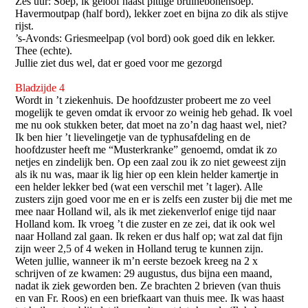
Zes uur: Soep, ik geloof haast pittige bruinebonensoep.
Havermoutpap (half bord), lekker zoet en bijna zo dik als stijve
rijst.
’s-Avonds: Griesmeelpap (vol bord) ook goed dik en lekker.
Thee (echte).
Jullie ziet dus wel, dat er goed voor me gezorgd
Bladzijde 4
Wordt in ’t ziekenhuis. De hoofdzuster probeert me zo veel
mogelijk te geven omdat ik ervoor zo weinig heb gehad. Ik voel
me nu ook stukken beter, dat moet na zo’n dag haast wel, niet?
Ik ben hier ’t lievelingetje van de typhusafdeling en de
hoofdzuster heeft me “Musterkranke” genoemd, omdat ik zo
netjes en zindelijk ben. Op een zaal zou ik zo niet geweest zijn
als ik nu was, maar ik lig hier op een klein helder kamertje in
een helder lekker bed (wat een verschil met ’t lager). Alle
zusters zijn goed voor me en er is zelfs een zuster bij die met me
mee naar Holland wil, als ik met ziekenverlof enige tijd naar
Holland kom. Ik vroeg ’t die zuster en ze zei, dat ik ook wel
naar Holland zal gaan. Ik reken er dus half op; wat zal dat fijn
zijn weer 2,5 of 4 weken in Holland terug te kunnen zijn.
Weten jullie, wanneer ik m’n eerste bezoek kreeg na 2 x
schrijven of ze kwamen: 29 augustus, dus bijna een maand,
nadat ik ziek geworden ben. Ze brachten 2 brieven (van thuis
en van Fr. Roos) en een briefkaart van thuis mee. Ik was haast