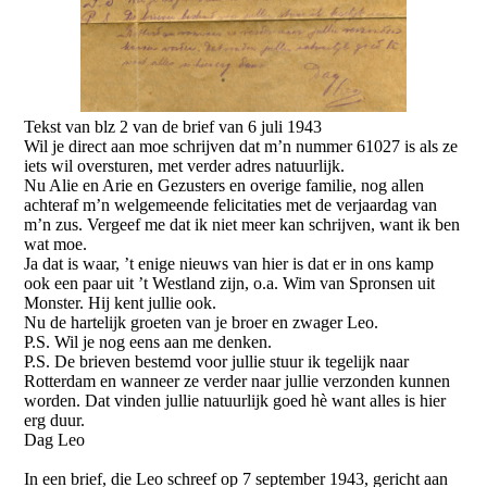
Tekst van blz 2 van de brief van 6 juli 1943
Wil je direct aan moe schrijven dat m’n nummer 61027 is als ze
iets wil oversturen, met verder adres natuurlijk.
Nu Alie en Arie en Gezusters en overige familie, nog allen
achteraf m’n welgemeende felicitaties met de verjaardag van
m’n zus. Vergeef me dat ik niet meer kan schrijven, want ik ben
wat moe.
Ja dat is waar, ’t enige nieuws van hier is dat er in ons kamp
ook een paar uit ’t Westland zijn, o.a. Wim van Spronsen uit
Monster. Hij kent jullie ook.
Nu de hartelijk groeten van je broer en zwager Leo.
P.S. Wil je nog eens aan me denken.
P.S. De brieven bestemd voor jullie stuur ik tegelijk naar
Rotterdam en wanneer ze verder naar jullie verzonden kunnen
worden. Dat vinden jullie natuurlijk goed hè want alles is hier
erg duur.
Dag Leo
In een brief, die Leo schreef op 7 september 1943, gericht aan