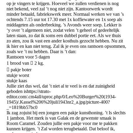
op je vingers te krijgen. Hoeveel we zullen verdienen is nog
niet bekend, veel zal ’t nog niet zijn. Kantoorwerk wordt
minder betaald, fabriekswerk meer. Normaal werken we van ’s
ochtends 7.15 uur tot 17.30 met 1x koffiewater en 1x soep als
middageten als onderbreking. ’s Avonds weer soep. Lekker is
‘y over ’t algemeen niet, zodat velen ’t geheel of gedeeltelijk
laten staan, zo dat ik soms een dubbel portie eet. Als we thuis
zo aten, zou ik vast een ander kosthuis gezocht hebben. Nu zit
ik hier en kan niet terug. Zal ik je even ons rantsoen opsommen,
zoals we ’t nu hebben. Daar is ’t dan:
Rantsoen voor 5 dagen
1 brood van  2 kg.
 pakje boter
stukje worst
stukje kaas
Jullie ziet dus wel, dat ’t niet al te veel is en dat zuinigheid
geboden ishttps://strato-
editor.com/.cm4all/uproc.php/0/Leo%20Burger%20(1934-
1945)/.Kassel%206%20juli1943nr2_a.jpg/picture-400?
_=1819bb57bc0
Ik zag zojuist bij een jongen een pakje kunsthoning. ’t Is slechts
1 jambon. Het merk is van Galak en de gewenste smaak is
Room Caramel. Zouden jullie een pakje voor me te pakken
kunnen krijgen. ’t Zal worden terugbetaald. Dat beloof ik,