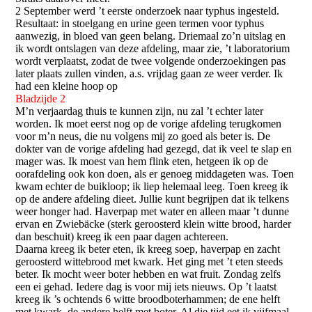
2 September werd ’t eerste onderzoek naar typhus ingesteld.
Resultaat: in stoelgang en urine geen termen voor typhus
aanwezig, in bloed van geen belang. Driemaal zo’n uitslag en
ik wordt ontslagen van deze afdeling, maar zie, ’t laboratorium
wordt verplaatst, zodat de twee volgende onderzoekingen pas
later plaats zullen vinden, a.s. vrijdag gaan ze weer verder. Ik
had een kleine hoop op
Bladzijde 2
M’n verjaardag thuis te kunnen zijn, nu zal ’t echter later
worden. Ik moet eerst nog op de vorige afdeling terugkomen
voor m’n neus, die nu volgens mij zo goed als beter is. De
dokter van de vorige afdeling had gezegd, dat ik veel te slap en
mager was. Ik moest van hem flink eten, hetgeen ik op de
oorafdeling ook kon doen, als er genoeg middageten was. Toen
kwam echter de buikloop; ik liep helemaal leeg. Toen kreeg ik
op de andere afdeling dieet. Jullie kunt begrijpen dat ik telkens
weer honger had. Haverpap met water en alleen maar ’t dunne
ervan en Zwiebäcke (sterk geroosterd klein witte brood, harder
dan beschuit) kreeg ik een paar dagen achtereen.
Daarna kreeg ik beter eten, ik kreeg soep, haverpap en zacht
geroosterd wittebrood met kwark. Het ging met ’t eten steeds
beter. Ik mocht weer boter hebben en wat fruit. Zondag zelfs
een ei gehad. Iedere dag is voor mij iets nieuws. Op ’t laatst
kreeg ik ’s ochtends 6 witte broodboterhammen; de ene helft
met kwark, de andere helft met boter. Al die tijd eet ik vijfmaal