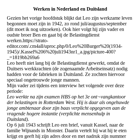
Werken in Nederland en Duitsland
Gezien het vorige hoofdstuk blijkt dat Leo zijn werkzame leven
begonnen moet zijn in 1942, zo rond juli/augustus/september
(dit moet ik nog uitzoeken). Ook hier volgt hij zijn vader en
oudste broer Ben en gaat bij de Belastingdienst
werken.https://strato-
editor.com/.cm4all/uproc.php/0/Leo%20Burger%20(1934-
1945)/.Kassel%206%20juli1943nr1_a.jpg/picture-400?
_=1819bb269a6
Leo heeft niet lang bij de Belastingdienst gewerkt, omdat de
Duitsers werkkrachten (de zogenaamde Arbeitseinsatz) nodig
hadden voor de fabrieken in Duitsland. Ze zochten hiervoor
speciaal ongetrouwde jonge mannen.
Mijn vader zei tijdens een interview het volgende over deze
periode:
Leo werkte na zijn examen HBS op het 3e ont¬vangkantoor
der belastingen in Rotterdam West. Hij is daar als ongehuwde
jonge ambtenaar door zijn baas verplicht opgegeven aan de
vragende hogere instantie (verplichte mensenhulp in
Duitsland).
Op 6 juli 1943 schrijft Leo een brief, vanuit Kassel, naar de
familie Wijnands in Monster. Daarin vertelt hij wat hij te eten
krijgt en geeft hij zijn adres door en met nadruk zijn nummer