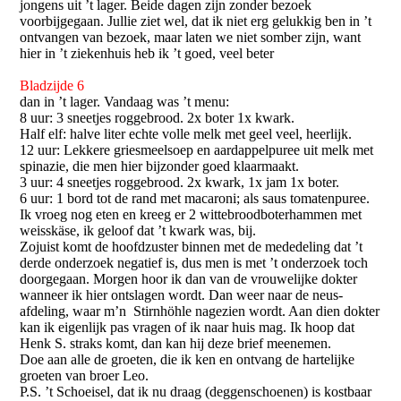
jongens uit ’t lager. Beide dagen zijn zonder bezoek
voorbijgegaan. Jullie ziet wel, dat ik niet erg gelukkig ben in ’t
ontvangen van bezoek, maar laten we niet somber zijn, want
hier in ’t ziekenhuis heb ik ’t goed, veel beter
Bladzijde 6
dan in ’t lager. Vandaag was ’t menu:
8 uur: 3 sneetjes roggebrood. 2x boter 1x kwark.
Half elf: halve liter echte volle melk met geel veel, heerlijk.
12 uur: Lekkere griesmeelsoep en aardappelpuree uit melk met
spinazie, die men hier bijzonder goed klaarmaakt.
3 uur: 4 sneetjes roggebrood. 2x kwark, 1x jam 1x boter.
6 uur: 1 bord tot de rand met macaroni; als saus tomatenpuree.
Ik vroeg nog eten en kreeg er 2 wittebroodboterhammen met
weisskäse, ik geloof dat ’t kwark was, bij.
Zojuist komt de hoofdzuster binnen met de mededeling dat ’t
derde onderzoek negatief is, dus men is met ’t onderzoek toch
doorgegaan. Morgen hoor ik dan van de vrouwelijke dokter
wanneer ik hier ontslagen wordt. Dan weer naar de neus-
afdeling, waar m’n Stirnhöhle nagezien wordt. Aan dien dokter
kan ik eigenlijk pas vragen of ik naar huis mag. Ik hoop dat
Henk S. straks komt, dan kan hij deze brief meenemen.
Doe aan alle de groeten, die ik ken en ontvang de hartelijke
groeten van broer Leo.
P.S. ’t Schoeisel, dat ik nu draag (deggenschoenen) is kostbaar