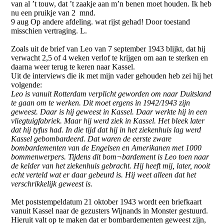
van al ’t touw, dat ’t zaakje aan m’n benen moet houden. Ik heb
nu een pruikje van 2 mnd.
9 aug Op andere afdeling. wat rijst gehad! Door toestand
misschien vertraging. L.
Zoals uit de brief van Leo van 7 september 1943 blijkt, dat hij
verwacht 2,5 of 4 weken verlof te krijgen om aan te sterken en
daarna weer terug te keren naar Kassel.
Uit de interviews die ik met mijn vader gehouden heb zei hij het
volgende:
Leo is vanuit Rotterdam verplicht geworden om naar Duitsland
te gaan om te werken. Dit moet ergens in 1942/1943 zijn
geweest. Daar is hij geweest in Kassel. Daar werkte hij in een
vliegtuigfabriek. Maar hij werd ziek in Kassel. Het bleek later
dat hij tyfus had. In die tijd dat hij in het ziekenhuis lag werd
Kassel gebombardeerd. Dat waren de eerste zware
bombardementen van de Engelsen en Amerikanen met 1000
bommenwerpers. Tijdens dit bom¬bardement is Leo toen naar
de kelder van het ziekenhuis gebracht. Hij heeft mij, later, nooit
echt verteld wat er daar gebeurd is. Hij weet alleen dat het
verschrikkelijk geweest is.
Met poststempeldatum 21 oktober 1943 wordt een briefkaart
vanuit Kassel naar de gezusters Wijnands in Monster gestuurd.
Hieruit valt op te maken dat er bombardementen geweest zijn,