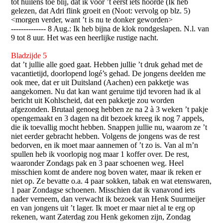
tot huilens toe blij, dat ik voor ’t eerst iets hoorde (Ik heb
gelezen, dat Adri flink groeit en (Noot: vervolg op blz. 5)
<morgen verder, want ’t is nu te donker geworden>
-------------- 8 Aug.: Ik heb bijna de klok rondgeslapen. N.l. van
9 tot 8 uur. Het was een heerlijke rustige nacht.
Bladzijde 5
dat ’t jullie alle goed gaat. Hebben jullie ’t druk gehad met de
vacantietijd, doorlopend logé’s gehad. De jongens deelden me
ook mee, dat er uit Duitsland (Aachen) een pakketje was
aangekomen. Nu dat kan want geruime tijd tevoren had ik al
bericht uit Kohlscheid, dat een pakketje zou worden
afgezonden. Brutaal genoeg hebben ze na 2 à 3 weken ’t pakje
opengemaakt en 3 dagen na dit bezoek kreeg ik nog 7 appels,
die ik toevallig mocht hebben. Snappen jullie nu, waarom ze ’t
niet eerder gebracht hebben. Volgens de jongens was de rest
bedorven, en ik moet maar aannemen of ’t zo is. Van al m’n
spullen heb ik voorlopig nog maar 1 koffer over. De rest,
waaronder Zondags pak en 3 paar schoenen weg. Heel
misschien komt de andere nog boven water, maar ik reken er
niet op. Ze bevatte o.a. 4 paar sokken, tabak en wat etenswaren,
1 paar Zondagse schoenen. Misschien dat ik vanavond iets
nader verneem, dan verwacht ik bezoek van Henk Suurmeijer
en van jongens uit ’t lager. Ik moet er maar niet al te erg op
rekenen, want Zaterdag zou Henk gekomen zijn, Zondag