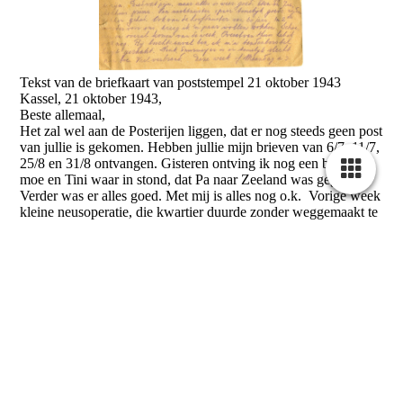
Tekst van de briefkaart van poststempel 21 oktober 1943
Kassel, 21 oktober 1943,
Beste allemaal,
Het zal wel aan de Posterijen liggen, dat er nog steeds geen post
van jullie is gekomen. Hebben jullie mijn brieven van 6/7, 11/7,
25/8 en 31/8 ontvangen. Gisteren ontving ik nog een brief van
moe en Tini waar in stond, dat Pa naar Zeeland was gegaan.
Verder was er alles goed. Met mij is alles nog o.k. Vorige week
kleine neusoperatie, die kwartier duurde zonder weggemaakt te
zijn. Deed wat pijn, maar alles is weer goed. Eten in ziekenhuis
Cookie-instellingen
prima. Van nachtzuster 1 paar tamelijke goede zijden sokken
Deze website maakt gebruik van cookies om bezoekers een optimale
gehad. Ook van de hoofdzuster van 60 jaar, ‘n 2e moeder voor
gebruikerservaring te bieden. Bepaalde inhoud van derden wordt
ons, kreeg ik een paar wollen sokken. Schoenen en overal
alleen weergegeven als "Inhoud van derden" is ingeschakeld.
komen van de week. Overal van thuis heb ik ook nog. Bij
luchtaanval ben ik m’n tandenborstel kwijt geraakt. Henk
Technisch noodzakelijk
Suurmeyer is er tamelijk slecht aan toe. Veel verbrand. Deze
Deze cookies zijn noodzakelijk voor de werking van de website,
week of maandag a.s. wordt ik uit ’t ziekenhuis ontslagen. Over
bijvoorbeeld om deze te beschermen tegen aanvallen van hackers en
verlof weet ik nog niets. Misschien blijf ik nog hier. Verder is er
om te zorgen voor een uniforme uitstraling van de site, aangepast op de
weinig nieuws. Allen de hartelijke groeten van Leo.
vraag van bezoekers.
Absender: Leo Burger