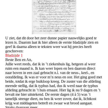
U ziet, dat dit door het zeer dunne papier nauwelijks goed te
lezen is. Daarom laat ik hier alleen de eerste bladzijde zien en
geef ik daarna alleen te teksten weer wat hij precies heeft
geschreven:
Bladzijde 1
Beste Ben en An,
Jullie weet reeds, dat ik in ’t ziekenhuis lig, hetgeen al weer
ruim een maand is. Ik kan weer lopen en ben daarom direct
naar boven in een zaal gebracht n.l. van de neus-, keel-, en
oorafdeling. Ik was er voor m’n neus en oor. Het ging goed met
beide, totdat ik erge buikloop kreeg. De zuster van die afdeling
meende stellig, dat ik typhus had, dus ik werd naar de typhus
afdeling gebracht in ’t huis ernaast. Hier lig ik nu 9 dagen en ’t
bevalt me hier uitstekend. De eerste dagen (4 à 5) was ’t
tamelijk strenge dieet, nu ben ik weer zover, dat ik, lichtkost
krijg wat middageten betreft en zwaar wat brood aangaat.
Straks daarover meer.