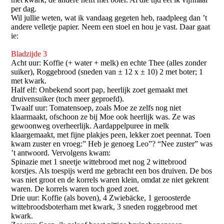
per dag.
Wil jullie weten, wat ik vandaag gegeten heb, raadpleeg dan ’t
andere velletje papier. Neem een stoel en hou je vast. Daar gaat
ie:
Bladzijde 3
Acht uur: Koffie (+ water + melk) en echte Thee (alles zonder
suiker), Roggebrood (sneden van ± 12 x ± 10) 2 met boter; 1
met kwark.
Half elf: Onbekend soort pap, heerlijk zoet gemaakt met
druivensuiker (toch meer geproefd).
Twaalf uur: Tomatensoep, zoals Moe ze zelfs nog niet
klaarmaakt, ofschoon ze bij Moe ook heerlijk was. Ze was
gewoonweg overheerlijk. Aardappelpuree in melk
klaargemaakt, met fijne plakjes peen, lekker zoet peennat. Toen
kwam zuster en vroeg:” Heb je genoeg Leo”? “Nee zuster” was
’t antwoord. Vervolgens kwam:
Spinazie met 1 sneetje wittebrood met nog 2 wittebrood
korstjes. Als toespijs werd me gebracht een bos druiven. De bos
was niet groot en de korrels waren klein, omdat ze niet gekrent
waren. De korrels waren toch goed zoet.
Drie uur: Koffie (als boven), 4 Zwiebäcke, 1 geroosterde
wittebroodsboterham met kwark, 3 sneden roggebrood met
kwark.