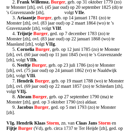
2.
Frank Willemsz.
Burger
, geb. op 31 oktober 1779 (zo)
te Monster [zh], ovl. (45 jaar oud) op 20 september 1825 (di) te
's Gravenzande [zh], volgt
VIIe
.
3.
Ariaantje
Burger
, geb. op 14 januari 1781 (zo) te
Monster [zh], ovl. (83 jaar oud) op 2 maart 1864 (wo) te 's
Gravenzande [zh], volgt
VIIf
.
4.
Trijntje
Burger
, ged. op 7 december 1783 (zo) te
Monster [zh], ovl. (83 jaar oud) op 22 januari 1868 (wo) te
Maasland [zh], volgt
VIIg
.
5.
Cornelia
Burger
, geb. op 12 juni 1785 (zo) te Monster
[zh], ovl. (60 jaar oud) op 11 juni 1845 (wo) te 's Gravenzande
[zh], volgt
VIIh
.
6.
Neeltje
Burger
, geb. op 23 juli 1786 (zo) te Monster
[zh], ovl. (75 jaar oud) op 24 januari 1862 (vr) te Naaldwijk
[zh], volgt
VIIi
.
7.
Hendrik
Burger
, geb. op 19 maart 1788 (wo) te Monster
[zh], ovl. (69 jaar oud) op 22 maart 1857 (zo) te Schiedam [zh],
volgt
VIIj.
8.
Abram
Burger
, geb. op 27 september 1790 (ma) te
Monster [zh], ged. op 3 oktober 1790 (zo) aldaar.
9.
Jacobus
Burger
, ged. op 5 mei 1793 (zo) te Monster
[zh].
VIg. Hendrik Klaas
Storm
, zn. van
Claas Jans
Storm
en
Fijtje
Burger
(Vd), geb. circa 1737 te Ter Heijde [zh], ged. op