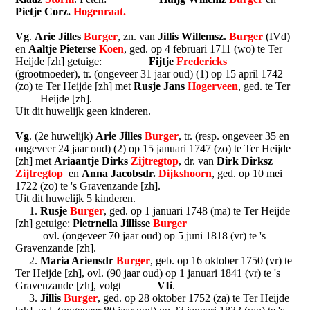
Pietje Corz.
Hogenraat.
Vg
.
Arie Jilles
Burger
, zn. van
Jillis Willemsz.
Burger
(IVd)
en
Aaltje Pieterse
Koen
, ged. op 4 februari 1711 (wo) te Ter
Heijde [zh] getuige:
Fijtje
Fredericks
(grootmoeder), tr. (ongeveer 31 jaar oud) (1) op 15 april 1742
(zo) te Ter Heijde [zh] met
Rusje Jans
Hogerveen
, ged. te Ter
Heijde [zh].
Uit dit huwelijk geen kinderen.
Vg
. (2e huwelijk)
Arie Jilles
Burger
, tr. (resp. ongeveer 35 en
ongeveer 24 jaar oud) (2) op 15 januari 1747 (zo) te Ter Heijde
[zh] met
Ariaantje Dirks
Zijtregtop
, dr. van
Dirk Dirksz
Zijtregtop
en
Anna Jacobsdr.
Dijkshoorn
, ged. op 10 mei
1722 (zo) te 's Gravenzande [zh].
Uit dit huwelijk 5 kinderen.
1.
Rusje
Burger
, ged. op 1 januari 1748 (ma) te Ter Heijde
[zh] getuige:
Pietrnella Jillisse
Burger
ovl. (ongeveer 70 jaar oud) op 5 juni 1818 (vr) te 's
Gravenzande [zh].
2.
Maria Ariensdr
Burger
, geb. op 16 oktober 1750 (vr) te
Ter Heijde [zh], ovl. (90 jaar oud) op 1 januari 1841 (vr) te 's
Gravenzande [zh], volgt
VIi
.
3.
Jillis
Burger
, ged. op 28 oktober 1752 (za) te Ter Heijde