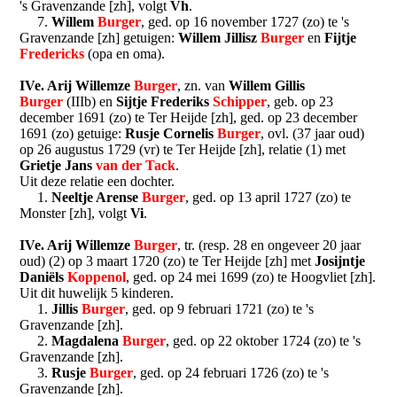
's Gravenzande [zh], volgt
Vh
.
7.
Willem
Burger
, ged. op 16 november 1727 (zo) te 's
Gravenzande [zh] getuigen:
Willem Jillisz
Burger
en
Fijtje
Fredericks
(opa en oma).
IVe. Arij Willemze
Burger
, zn. van
Willem Gillis
Burger
(IIIb) en
Sijtje Frederiks
Schipper
, geb. op 23
december 1691 (zo) te Ter Heijde [zh], ged. op 23 december
1691 (zo) getuige:
Rusje Cornelis
Burger
, ovl. (37 jaar oud)
op 26 augustus 1729 (vr) te Ter Heijde [zh], relatie (1) met
Grietje Jans
van der Tack
.
Uit deze relatie een dochter.
1.
Neeltje Arense
Burger
, ged. op 13 april 1727 (zo) te
Monster [zh], volgt
Vi
.
IVe. Arij Willemze
Burger
, tr. (resp. 28 en ongeveer 20 jaar
oud) (2) op 3 maart 1720 (zo) te Ter Heijde [zh] met
Josijntje
Daniëls
Koppenol
, ged. op 24 mei 1699 (zo) te Hoogvliet [zh].
Uit dit huwelijk 5 kinderen.
1.
Jillis
Burger
, ged. op 9 februari 1721 (zo) te 's
Gravenzande [zh].
2.
Magdalena
Burger
, ged. op 22 oktober 1724 (zo) te 's
Gravenzande [zh].
3.
Rusje
Burger
, ged. op 24 februari 1726 (zo) te 's
Gravenzande [zh].