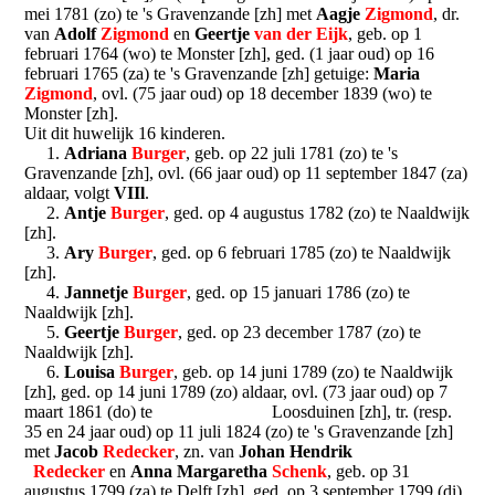
mei 1781 (zo) te 's Gravenzande [zh] met
Aagje
Zigmond
, dr.
van
Adolf
Zigmond
en
Geertje
van der Eijk
, geb. op 1
februari 1764 (wo) te Monster [zh], ged. (1 jaar oud) op 16
februari 1765 (za) te 's Gravenzande [zh] getuige:
Maria
Zigmond
, ovl. (75 jaar oud) op 18 december 1839 (wo) te
Monster [zh].
Uit dit huwelijk 16 kinderen.
1.
Adriana
Burger
, geb. op 22 juli 1781 (zo) te 's
Gravenzande [zh], ovl. (66 jaar oud) op 11 september 1847 (za)
aldaar, volgt
VIIl
.
2.
Antje
Burger
, ged. op 4 augustus 1782 (zo) te Naaldwijk
[zh].
3.
Ary
Burger
, ged. op 6 februari 1785 (zo) te Naaldwijk
[zh].
4.
Jannetje
Burger
, ged. op 15 januari 1786 (zo) te
Naaldwijk [zh].
5.
Geertje
Burger
, ged. op 23 december 1787 (zo) te
Naaldwijk [zh].
6.
Louisa
Burger
, geb. op 14 juni 1789 (zo) te Naaldwijk
[zh], ged. op 14 juni 1789 (zo) aldaar, ovl. (73 jaar oud) op 7
maart 1861 (do) te Loosduinen [zh], tr. (resp.
35 en 24 jaar oud) op 11 juli 1824 (zo) te 's Gravenzande [zh]
met
Jacob
Redecker
, zn. van
Johan Hendrik
Redecker
en
Anna Margaretha
Schenk
, geb. op 31
augustus 1799 (za) te Delft [zh], ged. op 3 september 1799 (di)