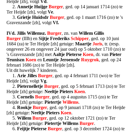
Heijde [zh], volgt
Vd
.
2.
Annetje Huijge
Burger
, ged. op 14 januari 1714 (zo) te
Ter Heijde [zh], volgt
Ve
.
3.
Grietje Huidsdr
Burger
, ged. op 1 maart 1716 (zo) te 's
Gravenzande [zh], volgt
Vf.
IVd. Jillis Willemsz.
Burger
, zn. van
Willem Gillis
Burger
(IIIb) en
Sijtje Frederiks
Schipper
, ged. op 10 juni
1684 (za) te Ter Heijde [zh] getuige:
Maartje
Joris
, tr. (resp.
ongeveer 26 en ongeveer 24 jaar oud) op 5 oktober 1710 (zo) te
's Gravenzande [zh] met
Aaltje Pieterse
Koen
, dr. van
Pieter
Teuniszn
Koen
en
Leuntje Jeroensdr
Ruygrok
, ged. op 24
februari 1686 (zo) te Ter Heijde [zh].
Uit dit huwelijk 7 kinderen.
1.
Arie Jilles
Burger
, ged. op 4 februari 1711 (wo) te Ter
Heijde [zh], volgt
Vg
.
2.
Pieternelletje
Burger
, ged. op 5 februari 1713 (zo) te Ter
Heijde [zh] getuige:
Neeltje Pieters
Koen
.
3.
Cornelis
Burger
, ged. op 4 augustus 1715 (zo) te Ter
Heijde [zh] getuige:
Pietertje
Willems
.
4.
Rookje
Burger
, ged. op 9 januari 1718 (zo) te Ter Heijde
[zh] getuige:
Neeltje Pieters
Koen
.
5.
Willem
Burger
, ged. op 12 oktober 1721 (zo) te Ter
Heijde [zh] getuige:
Pietertje Willems
Burger
.
6.
Feijtje Pieterse
Burger
, ged. op 3 december 1724 (zo) te