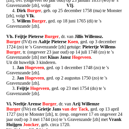
[zh], ovl. (ongeveer 80 jaar oud) op 23 januari 1833 (wo) te 's
Gravenzande [zh], volgt
VIj
.
4.
Dirk
Burger
, geb. op 25 december 1758 (ma) te Monster
[zh], volgt
VIk
.
5.
Willem
Burger
, ged. op 18 juni 1765 (di) te 's
Gravenzande [zh].
Vh. Feijtje Pieterse
Burger
, dr. van
Jillis Willemsz.
Burger
(IVd) en
Aaltje Pieterse
Koen
, ged. op 3 december
1724 (zo) te 's Gravenzande [zh] getuige:
Pietertje Willems
Burger
, tr. (ongeveer 23 jaar oud) op 14 juli 1748 (zo) te 's
Gravenzande [zh] met
Klaas Jansz
Hogeveen
.
Uit dit huwelijk 3 kinderen.
1.
Jan
Hogeveen
, ged. op 1 december 1748 (zo) te 's
Gravenzande [zh].
2.
Jan
Hogeveen
, ged. op 2 augustus 1750 (zo) te 's
Gravenzande [zh].
3.
Feijtje
Hogeveen
, ged. op 23 mei 1754 (do) te 's
Gravenzande [zh].
Vi. Neeltje Arense
Burger
, dr. van
Arij Willemze
Burger
(IVe) en
Grietje Jans
van der Tack
, ged. op 13 april
1727 (zo) te Monster [zh], tr. (resp. ongeveer 17 en ongeveer 24
jaar oud) op 3 mei 1744 (zo) te 's Gravenzande [zh] met
Vrank
Huijgen
Joncker
, geb. circa 1720.