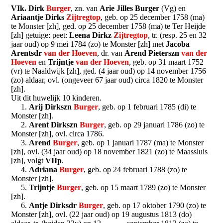
VIk. Dirk
Burger
, zn. van
Arie Jilles Burger
(Vg) en
Ariaantje Dirks
Zijtregtop
, geb. op 25 december 1758 (ma)
te Monster [zh], ged. op 25 december 1758 (ma) te Ter Heijde
[zh] getuige: peet:
Leena Dirkz
Zijtregtop
, tr. (resp. 25 en 32
jaar oud) op 9 mei 1784 (zo) te Monster [zh] met
Jacoba
Arentsdr
van der Hoeven
, dr. van
Arend Pieterszn
van der
Hoeven
en
Trijntje
van der Hoeven
, geb. op 31 maart 1752
(vr) te Naaldwijk [zh], ged. (4 jaar oud) op 14 november 1756
(zo) aldaar, ovl. (ongeveer 67 jaar oud) circa 1820 te Monster
[zh].
Uit dit huwelijk 10 kinderen.
1.
Arij Dirkszn
Burger
, geb. op 1 februari 1785 (di) te
Monster [zh].
2.
Arent Dirkszn
Burger
, geb. op 29 januari 1786 (zo) te
Monster [zh], ovl. circa 1786.
3.
Arend
Burger
, geb. op 1 januari 1787 (ma) te Monster
[zh], ovl. (34 jaar oud) op 18 november 1821 (zo) te Maassluis
[zh], volgt
VIIp
.
4.
Adriana
Burger
, geb. op 24 februari 1788 (zo) te
Monster [zh].
5.
Trijntje
Burger
, geb. op 15 maart 1789 (zo) te Monster
[zh].
6.
Antje Dirksdr
Burger
, geb. op 17 oktober 1790 (zo) te
Monster [zh], ovl. (22 jaar oud) op 19 augustus 1813 (do)