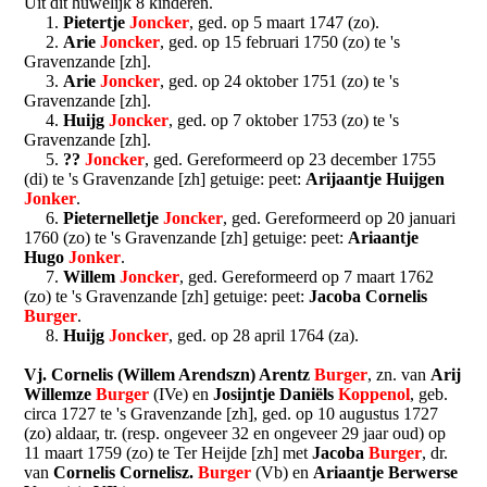
Uit dit huwelijk 8 kinderen.
1.
Pietertje
Joncker
, ged. op 5 maart 1747 (zo).
2.
Arie
Joncker
, ged. op 15 februari 1750 (zo) te 's
Gravenzande [zh].
3.
Arie
Joncker
, ged. op 24 oktober 1751 (zo) te 's
Gravenzande [zh].
4.
Huijg
Joncker
, ged. op 7 oktober 1753 (zo) te 's
Gravenzande [zh].
5.
??
Joncker
, ged. Gereformeerd op 23 december 1755
(di) te 's Gravenzande [zh] getuige: peet:
Arijaantje Huijgen
Jonker
.
6.
Pieternelletje
Joncker
, ged. Gereformeerd op 20 januari
1760 (zo) te 's Gravenzande [zh] getuige: peet:
Ariaantje
Hugo
Jonker
.
7.
Willem
Joncker
, ged. Gereformeerd op 7 maart 1762
(zo) te 's Gravenzande [zh] getuige: peet:
Jacoba Cornelis
Burger
.
8.
Huijg
Joncker
, ged. op 28 april 1764 (za).
Vj. Cornelis (Willem Arendszn) Arentz
Burger
, zn. van
Arij
Willemze
Burger
(IVe) en
Josijntje Daniëls
Koppenol
, geb.
circa 1727 te 's Gravenzande [zh], ged. op 10 augustus 1727
(zo) aldaar, tr. (resp. ongeveer 32 en ongeveer 29 jaar oud) op
11 maart 1759 (zo) te Ter Heijde [zh] met
Jacoba
Burger
, dr.
van
Cornelis Cornelisz.
Burger
(Vb) en
Ariaantje Berwerse