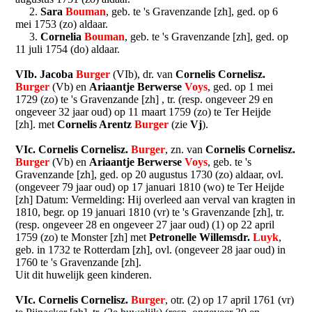
2.
Sara
Bouman
, geb. te 's Gravenzande [zh], ged. op 6
mei 1753 (zo) aldaar.
3.
Cornelia
Bouman
, geb. te 's Gravenzande [zh], ged. op
11 juli 1754 (do) aldaar.
VIb. Jacoba
Burger
(VIb), dr. van
Cornelis Cornelisz.
Burger
(Vb) en
Ariaantje Berwerse
Voys
, ged. op 1 mei
1729 (zo) te 's Gravenzande [zh] , tr. (resp. ongeveer 29 en
ongeveer 32 jaar oud) op 11 maart 1759 (zo) te Ter Heijde
[zh]. met
Cornelis Arentz
Burger
(zie
Vj
).
VIc. Cornelis Cornelisz.
Burger
, zn. van
Cornelis Cornelisz.
Burger
(Vb) en
Ariaantje Berwerse
Voys
, geb. te 's
Gravenzande [zh], ged. op 20 augustus 1730 (zo) aldaar, ovl.
(ongeveer 79 jaar oud) op 17 januari 1810 (wo) te Ter Heijde
[zh] Datum: Vermelding: Hij overleed aan verval van kragten in
1810, begr. op 19 januari 1810 (vr) te 's Gravenzande [zh], tr.
(resp. ongeveer 28 en ongeveer 27 jaar oud) (1) op 22 april
1759 (zo) te Monster [zh] met
Petronelle Willemsdr.
Luyk
,
geb. in 1732 te Rotterdam [zh], ovl. (ongeveer 28 jaar oud) in
1760 te 's Gravenzande [zh].
Uit dit huwelijk geen kinderen.
VIc. Cornelis Cornelisz.
Burger
, otr. (2) op 17 april 1761 (vr)