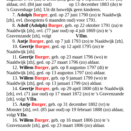
aldaar, ovl. (84 jaar oud) op 13 december 1883 (do) te
's Gravenhage [zh]. Uit dit huwelijk geen kinderen.
7.
Adolph
Burger
, ged. op 27 juni 1790 (zo) te Naaldwijk
[zh], ovl. (hoogstens 6 maanden oud) voor 1791.
8.
Adolf (Adolph)
Burger
, geb. op 22 oktober 1791 (za) te
Naaldwijk [zh], ovl. (77 jaar oud) op 4 juli 1869 (zo) te 's
Gravenzande [zh], volgt
VIIm
.
9.
Antje
Burger
, ged. op 7 juli 1793 (zo) te Naaldwijk [zh].
10.
Geertje
Burger
, ged. op 12 april 1795 (zo) te
Naaldwijk [zh].
11.
Geertje
Burger
, geb. op 23 maart 1796 (wo) te
Naaldwijk [zh], ged. op 27 maart 1796 (zo) aldaar.
12.
Willem
Burger
, geb. op 8 augustus 1797 (di) te
Naaldwijk [zh], ged. op 13 augustus 1797 (zo) aldaar.
13.
Willem
Burger
, geb. op 9 januari 1799 (wo) te
Naaldwijk [zh], ged. op 13 januari 1799 (zo) aldaar.
14.
Geertje
Burger
, geb. op 29 april 1800 (di) te Naaldwijk
[zh], ovl. (71 jaar oud) op 17 maart 1872 (zo) te 's Gravenzande
[zh], volgt
VIIn
.
15.
Antje
Burger
, geb. op 31 december 1802 (vr) te
Monster [zh], ovl. (85 jaar oud) op 19 februari 1888 (zo) aldaar,
volgt
VIIo
.
16.
Willem
Burger
, geb. op 16 maart 1806 (zo) te 's
Gravenzande [zh], ged. op 23 maart 1806 (zo) aldaar.