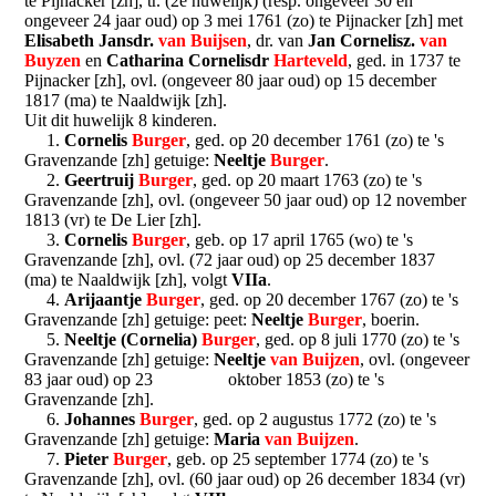
te Pijnacker [zh], tr. (2e huwelijk) (resp. ongeveer 30 en
ongeveer 24 jaar oud) op 3 mei 1761 (zo) te Pijnacker [zh] met
Elisabeth Jansdr.
van Buijsen
, dr. van
Jan Cornelisz.
van
Buyzen
en
Catharina Cornelisdr
Harteveld
, ged. in 1737 te
Pijnacker [zh], ovl. (ongeveer 80 jaar oud) op 15 december
1817 (ma) te Naaldwijk [zh].
Uit dit huwelijk 8 kinderen.
1.
Cornelis
Burger
, ged. op 20 december 1761 (zo) te 's
Gravenzande [zh] getuige:
Neeltje
Burger
.
2.
Geertruij
Burger
, ged. op 20 maart 1763 (zo) te 's
Gravenzande [zh], ovl. (ongeveer 50 jaar oud) op 12 november
1813 (vr) te De Lier [zh].
3.
Cornelis
Burger
, geb. op 17 april 1765 (wo) te 's
Gravenzande [zh], ovl. (72 jaar oud) op 25 december 1837
(ma) te Naaldwijk [zh], volgt
VIIa
.
4.
Arijaantje
Burger
, ged. op 20 december 1767 (zo) te 's
Gravenzande [zh] getuige: peet:
Neeltje
Burger
, boerin.
5.
Neeltje (Cornelia)
Burger
, ged. op 8 juli 1770 (zo) te 's
Gravenzande [zh] getuige:
Neeltje
van Buijzen
, ovl. (ongeveer
83 jaar oud) op 23 oktober 1853 (zo) te 's
Gravenzande [zh].
6.
Johannes
Burger
, ged. op 2 augustus 1772 (zo) te 's
Gravenzande [zh] getuige:
Maria
van Buijzen
.
7.
Pieter
Burger
, geb. op 25 september 1774 (zo) te 's
Gravenzande [zh], ovl. (60 jaar oud) op 26 december 1834 (vr)