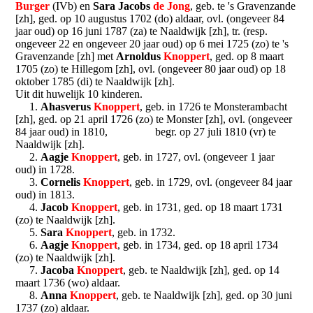
Burger
(IVb) en
Sara Jacobs
de Jong
, geb. te 's Gravenzande
[zh], ged. op 10 augustus 1702 (do) aldaar, ovl. (ongeveer 84
jaar oud) op 16 juni 1787 (za) te Naaldwijk [zh], tr. (resp.
ongeveer 22 en ongeveer 20 jaar oud) op 6 mei 1725 (zo) te 's
Gravenzande [zh] met
Arnoldus
Knoppert
, ged. op 8 maart
1705 (zo) te Hillegom [zh], ovl. (ongeveer 80 jaar oud) op 18
oktober 1785 (di) te Naaldwijk [zh].
Uit dit huwelijk 10 kinderen.
1.
Ahasverus
Knoppert
, geb. in 1726 te Monsterambacht
[zh], ged. op 21 april 1726 (zo) te Monster [zh], ovl. (ongeveer
84 jaar oud) in 1810, begr. op 27 juli 1810 (vr) te
Naaldwijk [zh].
2.
Aagje
Knoppert
, geb. in 1727, ovl. (ongeveer 1 jaar
oud) in 1728.
3.
Cornelis
Knoppert
, geb. in 1729, ovl. (ongeveer 84 jaar
oud) in 1813.
4.
Jacob
Knoppert
, geb. in 1731, ged. op 18 maart 1731
(zo) te Naaldwijk [zh].
5.
Sara
Knoppert
, geb. in 1732.
6.
Aagje
Knoppert
, geb. in 1734, ged. op 18 april 1734
(zo) te Naaldwijk [zh].
7.
Jacoba
Knoppert
, geb. te Naaldwijk [zh], ged. op 14
maart 1736 (wo) aldaar.
8.
Anna
Knoppert
, geb. te Naaldwijk [zh], ged. op 30 juni
1737 (zo) aldaar.