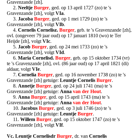
Gravenzande [zh].
2.
Neeltje
Burger
, ged. op 13 april 1727 (zo) te 's
Gravenzande [zh], volgt
VIa
.
3.
Jacoba
Burger
, ged. op 1 mei 1729 (zo) te 's
Gravenzande [zh], volgt
VIb
.
4.
Cornelis Cornelisz.
Burger
, geb. te 's Gravenzande [zh],
ovl. (ongeveer 79 jaar oud) op 17 januari 1810 (wo) te Ter
Heijde [zh], volgt
VIc
.
5.
Jacob
Burger
, ged. op 24 mei 1733 (zo) te 's
Gravenzande [zh], volgt
VId
.
6.
Maria Cornelisd.
Burger
, geb. op 15 oktober 1734 (vr)
te 's Gravenzande [zh], ovl. (86 jaar oud) op 17 april 1821 (di)
aldaar, volgt
VIe
.
7.
Cornelia
Burger
, ged. op 16 november 1738 (zo) te 's
Gravenzande [zh] getuige:
Leuntje Cornelis
Burger
.
8.
Annetje
Burger
, ged. op 24 juli 1741 (ma) te 's
Gravenzande [zh] getuige:
Anna
van der Hout
.
9.
Anna
Burger
, ged. op 15 april 1743 (ma) te 's
Gravenzande [zh] getuige:
Anna
van der Hout
.
10.
Jacobus
Burger
, ged. op 3 juli 1746 (zo) te 's
Gravenzande [zh] getuige:
Leuntje
Burger
.
11.
Willem
Burger
, ged. op 15 oktober 1747 (zo) te 's
Gravenzande [zh], volgt
VIf
.
Vc. Leuntje Cornelisdr
Burger
, dr. van
Cornelis