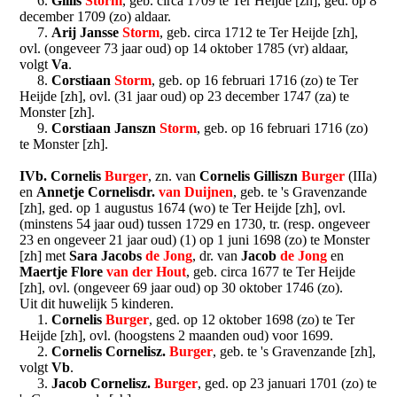
6.
Gillis
Storm
, geb. circa 1709 te Ter Heijde [zh], ged. op 8
december 1709 (zo) aldaar.
7.
Arij Jansse
Storm
, geb. circa 1712 te Ter Heijde [zh],
ovl. (ongeveer 73 jaar oud) op 14 oktober 1785 (vr) aldaar,
volgt
Va
.
8.
Corstiaan
Storm
, geb. op 16 februari 1716 (zo) te Ter
Heijde [zh], ovl. (31 jaar oud) op 23 december 1747 (za) te
Monster [zh].
9.
Corstiaan Janszn
Storm
, geb. op 16 februari 1716 (zo)
te Monster [zh].
IVb. Cornelis
Burger
, zn. van
Cornelis Gilliszn
Burger
(IIIa)
en
Annetje Cornelisdr.
van Duijnen
, geb. te 's Gravenzande
[zh], ged. op 1 augustus 1674 (wo) te Ter Heijde [zh], ovl.
(minstens 54 jaar oud) tussen 1729 en 1730, tr. (resp. ongeveer
23 en ongeveer 21 jaar oud) (1) op 1 juni 1698 (zo) te Monster
[zh] met
Sara Jacobs
de Jong
, dr. van
Jacob
de Jong
en
Maertje Flore
van der Hout
, geb. circa 1677 te Ter Heijde
[zh], ovl. (ongeveer 69 jaar oud) op 30 oktober 1746 (zo).
Uit dit huwelijk 5 kinderen.
1.
Cornelis
Burger
, ged. op 12 oktober 1698 (zo) te Ter
Heijde [zh], ovl. (hoogstens 2 maanden oud) voor 1699.
2.
Cornelis Cornelisz.
Burger
, geb. te 's Gravenzande [zh],
volgt
Vb
.
3.
Jacob Cornelisz.
Burger
, ged. op 23 januari 1701 (zo) te