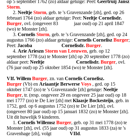
op 5 september 1762 (zo) aldaar getuige: Peet:
Geertruij Jansz
Storm
.
2.
Neeltje
Storm
, geb. te 's Gravenzande [zh], ged. op 26
februari 1764 (zo) aldaar getuige: Peet:
Neeltje Cornelisdr.
Burger
, ovl. (ongeveer 83 jaar oud) op 21 april 1847
(wo) te Monster [zh].
3.
Cornelis
Storm
, geb. te 's Gravenzande [zh], ged. op 24
augustus 1766 (zo) aldaar getuige:
Cornelis Cornelisz
Burger
;
Peet:
Jacoba Cornelisdr.
Burger
.
4.
Arie Arieszn
Storm van Leeuwen
, geb. op 12
september 1778 (za) te Monster [zh] op 20 september 1778 (zo)
aldaar peet:
Neeltje Cornelisdr.
Burger
, ovl.
(76 jaar oud) op 25 oktober 1854 (wo) te Monster [zh].
VIf. Willem
Burger
, zn. van
Cornelis Cornelisz.
Burger
(Vb) en
Ariaantje Berwerse
Voys
, ged. op 15
oktober 1747 (zo) te 's Gravenzande [zh] getuige:
Neeltje
Burger
, tr. (resp. ongeveer 29 en ongeveer 25 jaar oud) op 18
mei 1777 (zo) te De Lier [zh] met
Klaasje Bockesteijn
, geb. in
1752, ged. op 6 augustus 1752 (zo) te De Lier [zh], ovl.
(ongeveer 80 jaar oud) op 15 januari 1832 (zo) te Monster [zh].
Uit dit huwelijk 9 kinderen.
1.
Cornelis Willemsz
Burger
, geb. op 31 mei 1778 (zo) te
Monster [zh], ovl. (55 jaar oud) op 31 augustus 1833 (za) te 's
Gravenhage [zh], volgt
VIId
.