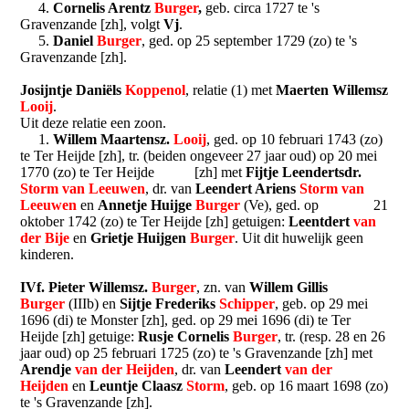
4.
Cornelis Arentz
Burger
,
geb. circa 1727 te 's
Gravenzande [zh], volgt
Vj
.
5.
Daniel
Burger
, ged. op 25 september 1729 (zo) te 's
Gravenzande [zh].
Josijntje Daniëls
Koppenol
, relatie (1) met
Maerten Willemsz
Looij
.
Uit deze relatie een zoon.
1.
Willem Maartensz.
Looij
, ged. op 10 februari 1743 (zo)
te Ter Heijde [zh], tr. (beiden ongeveer 27 jaar oud) op 20 mei
1770 (zo) te Ter Heijde [zh] met
Fijtje Leendertsdr.
Storm van Leeuwen
, dr. van
Leendert Ariens
Storm van
Leeuwen
en
Annetje Huijge
Burger
(Ve), ged. op 21
oktober 1742 (zo) te Ter Heijde [zh] getuigen:
Leentdert
van
der Bije
en
Grietje Huijgen
Burger
. Uit dit huwelijk geen
kinderen.
IVf. Pieter Willemsz.
Burger
, zn. van
Willem Gillis
Burger
(IIIb) en
Sijtje Frederiks
Schipper
, geb. op 29 mei
1696 (di) te Monster [zh], ged. op 29 mei 1696 (di) te Ter
Heijde [zh] getuige:
Rusje Cornelis
Burger
, tr. (resp. 28 en 26
jaar oud) op 25 februari 1725 (zo) te 's Gravenzande [zh] met
Arendje
van der Heijden
, dr. van
Leendert
van der
Heijden
en
Leuntje Claasz
Storm
, geb. op 16 maart 1698 (zo)
te 's Gravenzande [zh].