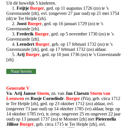
Uit dit huwelijk 5 kinderen.
1.
Feijtje
Burger
, ged. op 11 augustus 1726 (zo) te 's
Gravenzande [zh], ovl. (ongeveer 27 jaar oud) op 21 mei 1754
(di) te Ter Heijde [zh].
2.
Joost
Burger
, ged. op 16 januari 1729 (zo) te 's
Gravenzande [zh].
3.
Frederik
Burger
, ged. op 5 november 1730 (zo) te 's
Gravenzande [zh].
4.
Leendert
Burger
, geb. op 17 februari 1732 (zo) te 's
Gravenzande [zh], ged. op 17 februari 1732 (zo) aldaar.
5.
Arij
Burger
, ged. op 10 juni 1736 (zo) te 's Gravenzande
[zh].
Naar boven
Generatie V
Va
.
Arij
Jansse
Storm
, zn. van
Jan
Claeszn
Storm
van
Leeuwen
en
Rusje Cornelisdr
.
Burger
(IVa), geb. circa 1712
te Ter Heijde [zh], ged. op 23 oktober 1712 (zo) aldaar, ovl.
(ongeveer 73 jaar oud) op 14 oktober 1785 (vr) aldaar, begr. op
14 oktober 1785 (vr), tr. (resp. ongeveer 25 en ongeveer 22 jaar
oud) op 13 januari 1737 (zo) te Monster [zh] met
Pieternella
Jillisse
Burger
, geb. circa 1715 te Ter Heijde [zh], ovl.