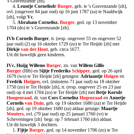
's Gravenzande [zh].
4.
Leuntje Cornelisdr
Burger
, geb. te 's Gravenzande [zh],
ovl. (ongeveer 84 jaar oud) op 16 juni 1787 (za) te Naaldwijk
[zh], volgt
Vc
.
5.
Abraham Cornelisz.
Burger
, ged. op 13 november
1704 (do) te 's Gravenzande [zh].
IVb Cornelis Burger
, tr. (resp. ongeveer 55 en ongeveer 52
jaar oud) (2) op 16 oktober 1729 (zo) te Ter Heijde [zh] met
Dirkje
van der Hout
, geb. circa 1677.
Uit dit huwelijk geen kinderen.
IVc. Huijg Willems
Burger
, zn. van
Willem Gillis
Burger
(IIIb) en
Sijtje Frederiks
Schipper
, ged. op 26 april
1679 (wo) te Ter Heijde [zh] getuigen:
Adriaantje
Huigen
en
Fredrik
Huijgen
, ovl. (minstens 71 jaar oud) na 18 oktober
1750 (zo) te Ter Heijde [zh], tr. (resp. ongeveer 25 en 23 jaar
oud) op 4 mei 1704 (zo) te Ter Heijde [zh] met
Betje Korsdr
Hoogenraad
, dr. van
Cors Cornelisz
Hogenraad
en
Annetje
Cornelis
van Duin
, geb. op 19 oktober 1680 (za) te Ter Heijde
[zh], ged. op 19 oktober 1680 (za) aldaar getuige:
Maartje
Wouters
, ovl. (79 jaar oud) op 25 januari 1760 (vr) te
Scheveningen [zh] begr. op 7 februari 1760 (do) aldaar.
Uit dit huwelijk 3 dochters.
1.
Fijtje
Burger
, ged. op 14 november 1706 (zo) te Ter