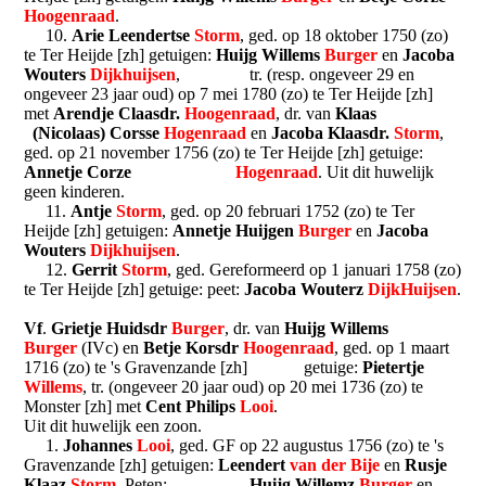
Hoogenraad
.
10.
Arie Leendertse
Storm
, ged. op 18 oktober 1750 (zo)
te Ter Heijde [zh] getuigen:
Huijg Willems
Burger
en
Jacoba
Wouters
Dijkhuijsen
, tr. (resp. ongeveer 29 en
ongeveer 23 jaar oud) op 7 mei 1780 (zo) te Ter Heijde [zh]
met
Arendje Claasdr.
Hoogenraad
, dr. van
Klaas
(Nicolaas) Corsse
Hogenraad
en
Jacoba Klaasdr.
Storm
,
ged. op 21 november 1756 (zo) te Ter Heijde [zh] getuige:
Annetje Corze
Hogenraad
. Uit dit huwelijk
geen kinderen.
11.
Antje
Storm
, ged. op 20 februari 1752 (zo) te Ter
Heijde [zh] getuigen:
Annetje Huijgen
Burger
en
Jacoba
Wouters
Dijkhuijsen
.
12.
Gerrit
Storm
, ged. Gereformeerd op 1 januari 1758 (zo)
te Ter Heijde [zh] getuige: peet:
Jacoba Wouterz
DijkHuijsen
.
Vf
.
Grietje Huidsdr
Burger
, dr. van
Huijg Willems
Burger
(IVc) en
Betje Korsdr
Hoogenraad
, ged. op 1 maart
1716 (zo) te 's Gravenzande [zh] getuige:
Pietertje
Willems
, tr. (ongeveer 20 jaar oud) op 20 mei 1736 (zo) te
Monster [zh] met
Cent Philips
Looi
.
Uit dit huwelijk een zoon.
1.
Johannes
Looi
, ged. GF op 22 augustus 1756 (zo) te 's
Gravenzande [zh] getuigen:
Leendert
van der Bije
en
Rusje
Klaaz
Storm
. Peten:
Huijg Willemz
Burger
en