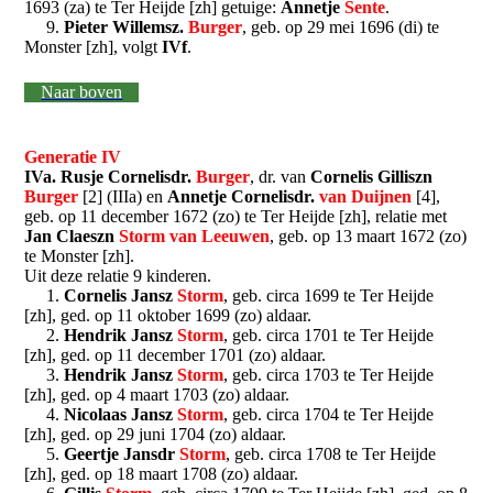
1693 (za) te Ter Heijde [zh] getuige:
Annetje
Sente
.
9.
Pieter Willemsz.
Burger
, geb. op 29 mei 1696 (di) te
Monster [zh], volgt
IVf
.
Naar boven
Generatie IV
IVa. Rusje Cornelisdr.
Burger
, dr. van
Cornelis Gilliszn
Burger
[2] (IIIa) en
Annetje Cornelisdr.
van Duijnen
[4],
geb. op 11 december 1672 (zo) te Ter Heijde [zh], relatie met
Jan Claeszn
Storm van Leeuwen
, geb. op 13 maart 1672 (zo)
te Monster [zh].
Uit deze relatie 9 kinderen.
1.
Cornelis Jansz
Storm
, geb. circa 1699 te Ter Heijde
[zh], ged. op 11 oktober 1699 (zo) aldaar.
2.
Hendrik Jansz
Storm
, geb. circa 1701 te Ter Heijde
[zh], ged. op 11 december 1701 (zo) aldaar.
3.
Hendrik Jansz
Storm
, geb. circa 1703 te Ter Heijde
[zh], ged. op 4 maart 1703 (zo) aldaar.
4.
Nicolaas Jansz
Storm
, geb. circa 1704 te Ter Heijde
[zh], ged. op 29 juni 1704 (zo) aldaar.
5.
Geertje Jansdr
Storm
, geb. circa 1708 te Ter Heijde
[zh], ged. op 18 maart 1708 (zo) aldaar.