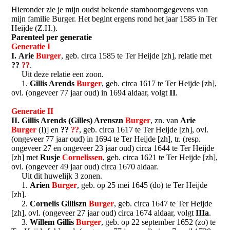
Hieronder zie je mijn oudst bekende stamboomgegevens van
mijn familie Burger. Het begint ergens rond het jaar 1585 in Ter
Heijde (Z.H.).
Parenteel per generatie
Generatie I
I.
Arie
Burger
, geb. circa 1585 te Ter Heijde [zh], relatie met
??
??
.
Uit deze relatie een zoon.
1.
Gillis Arends
Burger
, geb. circa 1617 te Ter Heijde [zh],
ovl. (ongeveer 77 jaar oud) in 1694 aldaar, volgt
II
.
Generatie II
II.
Gillis Arends (Gilles) Arenszn
Burger
, zn. van
Arie
Burger
(I)] en
??
??
, geb. circa 1617 te Ter Heijde [zh], ovl.
(ongeveer 77 jaar oud) in 1694 te Ter Heijde [zh], tr. (resp.
ongeveer 27 en ongeveer 23 jaar oud) circa 1644 te Ter Heijde
[zh] met
Rusje
Cornelissen
, geb. circa 1621 te Ter Heijde [zh],
ovl. (ongeveer 49 jaar oud) circa 1670 aldaar.
Uit dit huwelijk 3 zonen.
1.
Arien
Burger
, geb. op 25 mei 1645 (do) te Ter Heijde
[zh].
2.
Cornelis Gilliszn
Burger
, geb. circa 1647 te Ter Heijde
[zh], ovl. (ongeveer 27 jaar oud) circa 1674 aldaar, volgt
IIIa
.
3.
Willem Gillis
Burger
, geb. op 22 september 1652 (zo) te