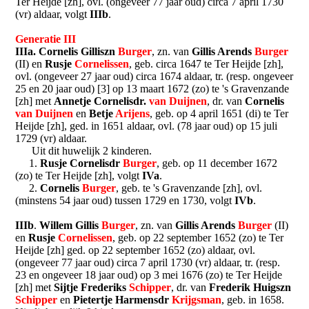
Ter Heijde [zh], ovl. (ongeveer 77 jaar oud) circa 7 april 1730
(vr) aldaar, volgt
IIIb
.
Generatie III
IIIa.
Cornelis Gilliszn
Burger
, zn. van
Gillis Arends
Burger
(II) en
Rusje
Cornelissen
, geb. circa 1647 te Ter Heijde [zh],
ovl. (ongeveer 27 jaar oud) circa 1674 aldaar, tr. (resp. ongeveer
25 en 20 jaar oud) [3] op 13 maart 1672 (zo) te 's Gravenzande
[zh] met
Annetje Cornelisdr.
van Duijnen
, dr. van
Cornelis
van Duijnen
en
Betje
Arijens
, geb. op 4 april 1651 (di) te Ter
Heijde [zh], ged. in 1651 aldaar, ovl. (78 jaar oud) op 15 juli
1729 (vr) aldaar.
Uit dit huwelijk 2 kinderen.
1.
Rusje Cornelisdr
Burger
, geb. op 11 december 1672
(zo) te Ter Heijde [zh], volgt
IVa
.
2.
Cornelis
Burger
, geb. te 's Gravenzande [zh], ovl.
(minstens 54 jaar oud) tussen 1729 en 1730, volgt
IVb
.
IIIb
.
Willem Gillis
Burger
, zn. van
Gillis Arends
Burger
(II)
en
Rusje
Cornelissen
, geb. op 22 september 1652 (zo) te Ter
Heijde [zh] ged. op 22 september 1652 (zo) aldaar, ovl.
(ongeveer 77 jaar oud) circa 7 april 1730 (vr) aldaar, tr. (resp.
23 en ongeveer 18 jaar oud) op 3 mei 1676 (zo) te Ter Heijde
[zh] met
Sijtje Frederiks
Schipper
, dr. van
Frederik Huigszn
Schipper
en
Pietertje Harmensdr
Krijgsman
, geb. in 1658.