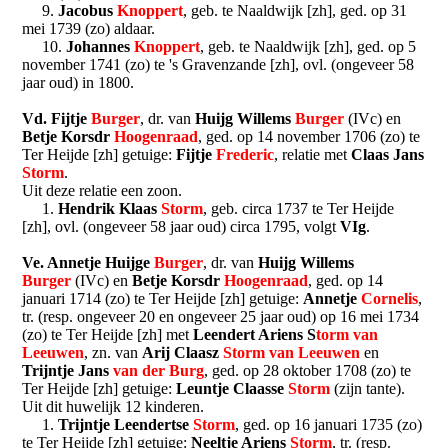
9.
Jacobus
Knoppert
, geb. te Naaldwijk [zh], ged. op 31
mei 1739 (zo) aldaar.
10.
Johannes
Knoppert
, geb. te Naaldwijk [zh], ged. op 5
november 1741 (zo) te 's Gravenzande [zh], ovl. (ongeveer 58
jaar oud) in 1800.
Vd. Fijtje
Burger
, dr. van
Huijg Willems
Burger
(IVc) en
Betje Korsdr
Hoogenraad
, ged. op 14 november 1706 (zo) te
Ter Heijde [zh] getuige:
Fijtje
Frederic
, relatie met
Claas Jans
Storm
.
Uit deze relatie een zoon.
1.
Hendrik Klaas
Storm
, geb. circa 1737 te Ter Heijde
[zh], ovl. (ongeveer 58 jaar oud) circa 1795, volgt
VIg
.
Ve. Annetje Huijge
Burger
, dr. van
Huijg Willems
Burger
(IVc) en
Betje Korsdr
Hoogenraad
, ged. op 14
januari 1714 (zo) te Ter Heijde [zh] getuige:
Annetje
Cornelis
,
tr. (resp. ongeveer 20 en ongeveer 25 jaar oud) op 16 mei 1734
(zo) te Ter Heijde [zh] met
Leendert Ariens S
torm
van
Leeuwen
, zn. van
Arij Claasz
Storm van Leeuwen
en
Trijntje Jans
van der Burg
, ged. op 28 oktober 1708 (zo) te
Ter Heijde [zh] getuige:
Leuntje Claasse
Storm
(zijn tante).
Uit dit huwelijk 12 kinderen.
1.
Trijntje Leendertse
Storm
, ged. op 16 januari 1735 (zo)
te Ter Heijde [zh] getuige:
Neeltje Ariens
Storm
, tr. (resp.