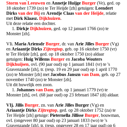
Storm van Leeuwen
en
Annetje Huijge
Burger
(Ve), ged. op
18 oktober 1739 (zo) te Ter Heijde [zh] getuigen:
Leendert
Dirks
van der Bij
en
Arendje Claas
van der Heijde
, relatie
met
Dirk Klaasz.
Dijkhuizen
.
Uit deze relatie een dochter.
1.
Dirkje
Dijkhuizen
, ged. op 12 januari 1766 (zo) te
Monster [zh].
VIi.
Maria Ariensdr
Burger
, dr. van
Arie Jilles
Burger
(Vg)
en
Ariaantje Dirks
Zijtregtop
, geb. op 16 oktober 1750 (vr)
te Ter Heijde [zh], ged. op 18 oktober 1750 (zo) aldaar
getuigen:
Huig Willems
Burger
en
Jacoba Wouters
Dijkhuijsen
, ovl. (90 jaar oud) op 1 januari 1841 (vr) te 's
Gravenzande [zh], tr. (resp. 19 en 29 jaar oud) op 1 april 1770
(zo) te Monster [zh] met
Jacobus Janszn
van Dam
, geb. op 27
november 1740 (zo) te Monster [zh].
Uit dit huwelijk een zoon.
1.
Johannes
van Dam
, geb. op 1 januari 1779 (vr) te
Monster [zh], ovl. (68 jaar oud) op 23 februari 1847 (di) aldaar.
VIj. Jillis
Burger
, zn. van
Arie Jilles Burger
(Vg) en
Ariaantje Dirks
Zijtregtop
, ged. op 28 oktober 1752 (za) te
Ter Heijde [zh] getuige:
Pieternella Jillisse
Burger
, bouwman,
ovl. (ongeveer 80 jaar oud) op 23 januari 1833 (wo) te 's
Gravenzande [zh], tr. (resp. ongeveer 28 en 17 jaar oud) op 6