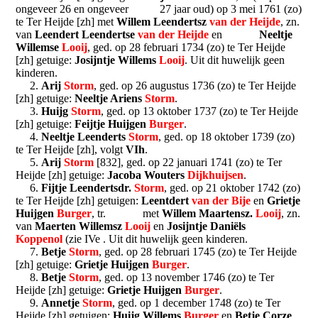
ongeveer 26 en ongeveer 27 jaar oud) op 3 mei 1761 (zo)
te Ter Heijde [zh] met
Willem Leendertsz
van der Heijde
, zn.
van
Leendert Leendertse
van der Heijde
en
Neeltje
Willemse
Looij
, ged. op 28 februari 1734 (zo) te Ter Heijde
[zh] getuige:
Josijntje Willems
Looij
. Uit dit huwelijk geen
kinderen.
2.
Arij
Storm
, ged. op 26 augustus 1736 (zo) te Ter Heijde
[zh] getuige:
Neeltje Ariens
Storm
.
3.
Huijg
Storm
, ged. op 13 oktober 1737 (zo) te Ter Heijde
[zh] getuige:
Feijtje Huijgen
Burger
.
4.
Neeltje Leenderts
Storm
, ged. op 18 oktober 1739 (zo)
te Ter Heijde [zh], volgt
VIh
.
5.
Arij
Storm
[832], ged. op 22 januari 1741 (zo) te Ter
Heijde [zh] getuige:
Jacoba Wouters
Dijkhuijsen
.
6.
Fijtje Leendertsdr.
Storm
, ged. op 21 oktober 1742 (zo)
te Ter Heijde [zh] getuigen:
Leentdert
van der Bije
en
Grietje
Huijgen
Burger
, tr. met
Willem Maartensz.
Looij
, zn.
van
Maerten Willemsz
Looij
en
Josijntje Daniëls
Koppenol
(zie IVe . Uit dit huwelijk geen kinderen.
7.
Betje
Storm
, ged. op 28 februari 1745 (zo) te Ter Heijde
[zh] getuige:
Grietje Huijgen
Burger
.
8.
Betje
Storm
, ged. op 13 november 1746 (zo) te Ter
Heijde [zh] getuige:
Grietje Huijgen
Burger
.
9.
Annetje
Storm
, ged. op 1 december 1748 (zo) te Ter
Heijde [zh] getuigen:
Huijg Willems
Burger
en
Betje Corze