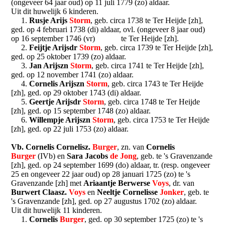
(ongeveer 64 jaar oud) op 11 juli 1779 (zo) aldaar.
Uit dit huwelijk 6 kinderen.
1.
Rusje Arijs
Storm
, geb. circa 1738 te Ter Heijde [zh],
ged. op 4 februari 1738 (di) aldaar, ovl. (ongeveer 8 jaar oud)
op 16 september 1746 (vr) te Ter Heijde [zh].
2.
Feijtje Arijsdr
Storm
, geb. circa 1739 te Ter Heijde [zh],
ged. op 25 oktober 1739 (zo) aldaar.
3.
Jan Arijszn
Storm
, geb. circa 1741 te Ter Heijde [zh],
ged. op 12 november 1741 (zo) aldaar.
4.
Cornelis Arijszn
Storm
, geb. circa 1743 te Ter Heijde
[zh], ged. op 29 oktober 1743 (di) aldaar.
5.
Geertje Arijsdr
Storm
, geb. circa 1748 te Ter Heijde
[zh], ged. op 15 september 1748 (zo) aldaar.
6.
Willempje Arijszn
Storm
, geb. circa 1753 te Ter Heijde
[zh], ged. op 22 juli 1753 (zo) aldaar.
Vb. Cornelis Cornelisz.
Burger
, zn. van
Cornelis
Burger
(IVb) en
Sara Jacobs
de Jong
, geb. te 's Gravenzande
[zh], ged. op 24 september 1699 (do) aldaar, tr. (resp. ongeveer
25 en ongeveer 22 jaar oud) op 28 januari 1725 (zo) te 's
Gravenzande [zh] met
Ariaantje Berwerse
Voys
, dr. van
Burwert Claasz.
Voys
en
Neeltje Cornelisse
Jonker
, geb. te
's Gravenzande [zh], ged. op 27 augustus 1702 (zo) aldaar.
Uit dit huwelijk 11 kinderen.
1.
Cornelis
Burger
, ged. op 30 september 1725 (zo) te 's