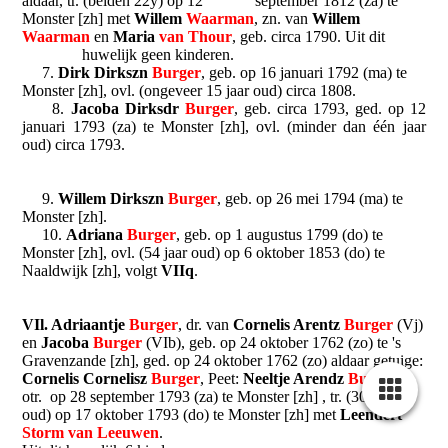
aldaar, tr. (beiden 22y) op 12 september 1812 (za) te
Monster [zh] met
Willem
Waarman
, zn. van
Willem
Waarman
en
Maria
van Thour
, geb. circa 1790. Uit dit
huwelijk geen kinderen.
7.
Dirk Dirkszn
Burger
, geb. op 16 januari 1792 (ma) te
Monster [zh], ovl. (ongeveer 15 jaar oud) circa 1808.
8.
Jacoba Dirksdr
Burger
, geb. circa 1793, ged. op 12
januari 1793 (za) te Monster [zh], ovl. (minder dan één jaar
oud) circa 1793.
9.
Willem Dirkszn
Burger
, geb. op 26 mei 1794 (ma) te
Monster [zh].
10.
Adriana
Burger
, geb. op 1 augustus 1799 (do) te
Monster [zh], ovl. (54 jaar oud) op 6 oktober 1853 (do) te
Naaldwijk [zh], volgt
VIIq
.
VIl. Adriaantje
Burger
, dr. van
Cornelis Arentz
Burger
(Vj)
en
Jacoba
Burger
(VIb), geb. op 24 oktober 1762 (zo) te 's
Gravenzande [zh], ged. op 24 oktober 1762 (zo) aldaar getuige:
Cornelis Cornelisz
Burger
, Peet:
Neeltje Arendz
Burger
,
otr. op 28 september 1793 (za) te Monster [zh] , tr. (30 jaar
oud) op 17 oktober 1793 (do) te Monster [zh] met
Leendert
Storm van Leeuwen
.