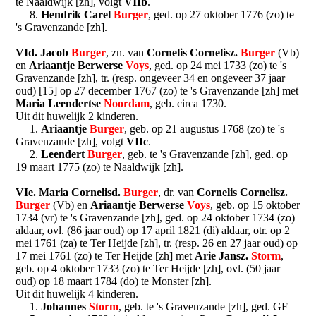
te Naaldwijk [zh], volgt
VIIb
.
8.
Hendrik Carel
Burger
, ged. op 27 oktober 1776 (zo) te
's Gravenzande [zh].
VId. Jacob
Burger
, zn. van
Cornelis Cornelisz.
Burger
(Vb)
en
Ariaantje Berwerse
Voys
, ged. op 24 mei 1733 (zo) te 's
Gravenzande [zh], tr. (resp. ongeveer 34 en ongeveer 37 jaar
oud) [15] op 27 december 1767 (zo) te 's Gravenzande [zh] met
Maria Leendertse
Noordam
, geb. circa 1730.
Uit dit huwelijk 2 kinderen.
1.
Ariaantje
Burger
, geb. op 21 augustus 1768 (zo) te 's
Gravenzande [zh], volgt
VIIc
.
2.
Leendert
Burger
, geb. te 's Gravenzande [zh], ged. op
19 maart 1775 (zo) te Naaldwijk [zh].
VIe. Maria Cornelisd.
Burger
, dr. van
Cornelis Cornelisz.
Burger
(Vb) en
Ariaantje Berwerse
Voys
, geb. op 15 oktober
1734 (vr) te 's Gravenzande [zh], ged. op 24 oktober 1734 (zo)
aldaar, ovl. (86 jaar oud) op 17 april 1821 (di) aldaar, otr. op 2
mei 1761 (za) te Ter Heijde [zh], tr. (resp. 26 en 27 jaar oud) op
17 mei 1761 (zo) te Ter Heijde [zh] met
Arie Jansz.
Storm
,
geb. op 4 oktober 1733 (zo) te Ter Heijde [zh], ovl. (50 jaar
oud) op 18 maart 1784 (do) te Monster [zh].
Uit dit huwelijk 4 kinderen.
1.
Johannes
Storm
, geb. te 's Gravenzande [zh], ged. GF