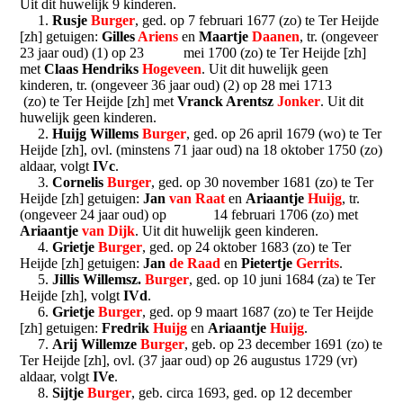
Uit dit huwelijk 9 kinderen.
1.
Rusje
Burger
, ged. op 7 februari 1677 (zo) te Ter Heijde
[zh] getuigen:
Gilles
Ariens
en
Maartje
Daanen
, tr. (ongeveer
23 jaar oud) (1) op 23 mei 1700 (zo) te Ter Heijde [zh]
met
Claas Hendriks
Hogeveen
. Uit dit huwelijk geen
kinderen, tr. (ongeveer 36 jaar oud) (2) op 28 mei 1713
(zo) te Ter Heijde [zh] met
Vranck Arentsz
Jonker
. Uit dit
huwelijk geen kinderen.
2.
Huijg Willems
Burger
, ged. op 26 april 1679 (wo) te Ter
Heijde [zh], ovl. (minstens 71 jaar oud) na 18 oktober 1750 (zo)
aldaar, volgt
IVc
.
3.
Cornelis
Burger
, ged. op 30 november 1681 (zo) te Ter
Heijde [zh] getuigen:
Jan
van Raat
en
Ariaantje
Huijg
, tr.
(ongeveer 24 jaar oud) op 14 februari 1706 (zo) met
Ariaantje
van Dijk
. Uit dit huwelijk geen kinderen.
4.
Grietje
Burger
, ged. op 24 oktober 1683 (zo) te Ter
Heijde [zh] getuigen:
Jan
de Raad
en
Pietertje
Gerrits
.
5.
Jillis Willemsz.
Burger
, ged. op 10 juni 1684 (za) te Ter
Heijde [zh], volgt
IVd
.
6.
Grietje
Burger
, ged. op 9 maart 1687 (zo) te Ter Heijde
[zh] getuigen:
Fredrik
Huijg
en
Ariaantje
Huijg
.
7.
Arij Willemze
Burger
, geb. op 23 december 1691 (zo) te
Ter Heijde [zh], ovl. (37 jaar oud) op 26 augustus 1729 (vr)
aldaar, volgt
IVe
.
8.
Sijtje
Burger
, geb. circa 1693, ged. op 12 december