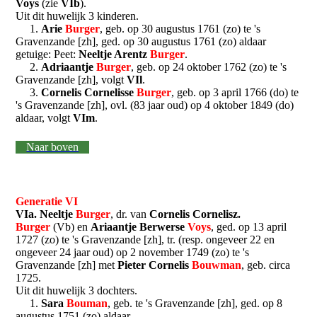
Voys
(zie
VIb
).
Uit dit huwelijk 3 kinderen.
1.
Arie
Burger
, geb. op 30 augustus 1761 (zo) te 's
Gravenzande [zh], ged. op 30 augustus 1761 (zo) aldaar
getuige: Peet:
Neeltje Arentz
Burger
.
2.
Adriaantje
Burger
, geb. op 24 oktober 1762 (zo) te 's
Gravenzande [zh], volgt
VIl
.
3.
Cornelis Cornelisse
Burger
, geb. op 3 april 1766 (do) te
's Gravenzande [zh], ovl. (83 jaar oud) op 4 oktober 1849 (do)
aldaar, volgt
VIm
.
Naar boven
Generatie VI
VIa. Neeltje
Burger
, dr. van
Cornelis Cornelisz.
Burger
(Vb) en
Ariaantje Berwerse
Voys
, ged. op 13 april
1727 (zo) te 's Gravenzande [zh], tr. (resp. ongeveer 22 en
ongeveer 24 jaar oud) op 2 november 1749 (zo) te 's
Gravenzande [zh] met
Pieter Cornelis
Bouwman
, geb. circa
1725.
Uit dit huwelijk 3 dochters.
1.
Sara
Bouman
, geb. te 's Gravenzande [zh], ged. op 8
augustus 1751 (zo) aldaar.