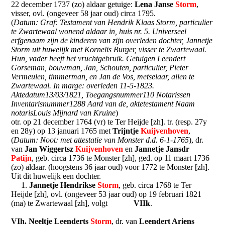
22 december 1737 (zo) aldaar getuige:
Lena Janse
Storm
,
visser, ovl. (ongeveer 58 jaar oud) circa 1795.
(
Datum: Graf: Testament van Hendrik Klaas Storm, particulier
te Zwartewaal wonend aldaar in, huis nr. 5. Universeel
erfgenaam zijn de kinderen van zijn overleden dochter, Jannetje
Storm uit huwelijk met Kornelis Burger, visser te Zwartewaal.
Hun, vader heeft het vruchtgebruik. Getuigen Leendert
Gorseman, bouwman, Jan, Schouten, particulier, Pieter
Vermeulen, timmerman, en Jan de Vos, metselaar, allen te
Zwartewaal. In marge: overleden 11-5-1823.
Aktedatum13/03/1821, Toegangsnummer110 Notarissen
Inventarisnummer1288 Aard van de, aktetestament Naam
notarisLouis Mijnard van Kruine
)
otr. op 21 december 1764 (vr) te Ter Heijde [zh]. tr. (resp. 27y
en 28y) op 13 januari 1765 met
Trijntje
Kuijvenhoven
,
(
Datum: Noot: met attestatie van Monster d.d. 6-1-1765
), dr.
van
Jan Wiggertsz
Kuijvenhoven
en
Jannetje Jansdr
Patijn
, geb. circa 1736 te Monster [zh], ged. op 11 maart 1736
(zo) aldaar. (hoogstens 36 jaar oud) voor 1772 te Monster [zh].
Uit dit huwelijk een dochter.
1.
Jannetje Hendrikse
Storm
, geb. circa 1768 te Ter
Heijde [zh], ovl. (ongeveer 53 jaar oud) op 19 februari 1821
(ma) te Zwartewaal [zh], volgt
VIIk
.
VIh. Neeltje Leenderts
Storm
, dr. van
Leendert Ariens