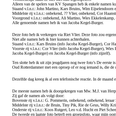
Alleen van de spelers van KV Spangen heb ik enkele namen ku
Staand v.l.n.r.: John Martino, Kars Bruins, Wim Eijselendoorn 
Middelste rij v.l.n.r.: onbekend, ?? Vlier, onbekend, Cor Haans
Voorgrond v.l.n.r.: onbekend, Ali Martino, Wies Ekkelenkamp
Alle genoemde namen heb ik van Jacoba Kegel-Burger.
Deze foto heb ik verkregen via Riet Vlier. Deze foto zou ergen
Niet alle namen heb ik hier kunnen achterhalen.
Staand v.l.n.r.: Kars Bruins (info Jacoba Kegel-Burger), Cor H
Voorste rij v.l.n.r.: Cor Vlier (info Jacoba Kegel-Burger), Wie
Jacoba Kegel-Burger) en Jacoba Kegel-Burger (info zijzelf).
Ten slotte heb ik uit zijn jeugdjaren nog twee foto’s De eerste
Oud Rotterdammer met een oproep of er nog iemand is, die de 
Dezelfde dag kreeg ik al een telefonische reactie. In de maand 
De meeste namen heb ik doorgekregen van Mw. M.J. van Herpen
Zij gaf de namen als volgt door:
Bovenste rij v.l.n.r.: G. Pommerin, onbekend, onbekend, lera
Middelste rij v.l.n.r.: de Bruin, Tiny Pik, Rie de Geus, Willy K
Onderste rij v.l.n.r.: Koos Rutgert, Leo v.d. Hucht en Piet Sch
De tweede en laatste foto betreft een groepsfoto, waar mijn oom 