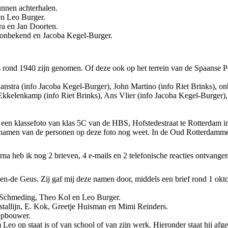
nnen achterhalen.
en Leo Burger.
tra en Jan Doorten.
, onbekend en Jacoba Kegel-Burger.
s rond 1940 zijn genomen. Of deze ook op het terrein van de Spaanse P
aanstra (info Jacoba Kegel-Burger), John Martino (info Riet Brinks), 
s Ekkelenkamp (info Riet Brinks), Ans Vlier (info Jacoba Kegel-Burger),
 is een klassefoto van klas 5C van de HBS, Hofstedestraat te Rotterdam 
namen van de personen op deze foto nog weet. In de Oud Rotterdammer 
erna heb ik nog 2 brieven, 4 e-mails en 2 telefonische reacties ontvan
-de Geus. Zij gaf mij deze namen door, middels een brief rond 1 okt
ar Schmeding, Theo Kol en Leo Burger.
ristallijn, E. Kok, Greetje Huisman en Mimi Reinders.
eepbouwer.
Leo op staat is of van school of van zijn werk. Hieronder staat hij afg