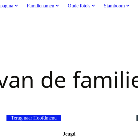
pagina
Familienamen
Oude foto's
Stamboom
an de famili
Terug naar Hoofdmenu
Jeugd