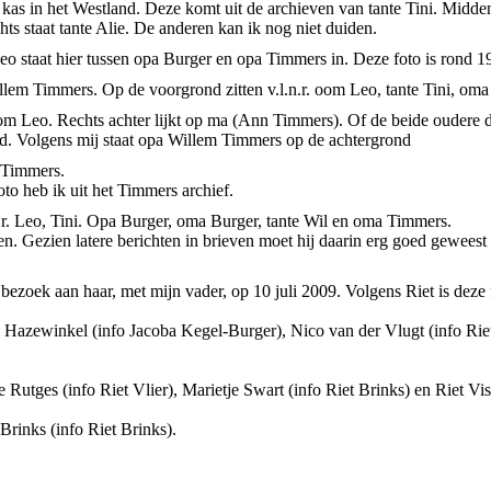
n kas in het Westland. Deze komt uit de archieven van tante Tini. Midde
ts staat tante Alie. De anderen kan ik nog niet duiden.
eo staat hier tussen opa Burger en opa Timmers in. Deze foto is rond 
lem Timmers. Op de voorgrond zitten v.l.n.r. oom Leo, tante Tini, oma
oom Leo. Rechts achter lijkt op ma (Ann Timmers). Of de beide oudere 
nd. Volgens mij staat opa Willem Timmers op de achtergrond
a Timmers.
oto heb ik uit het Timmers archief.
.r. Leo, Tini. Opa Burger, oma Burger, tante Wil en oma Timmers.
llen. Gezien latere berichten in brieven moet hij daarin erg goed geweest
bezoek aan haar, met mijn vader, op 10 juli 2009. Volgens Riet is deze
 Hazewinkel (info Jacoba Kegel-Burger), Nico van der Vlugt (info Riet
 Rutges (info Riet Vlier), Marietje Swart (info Riet Brinks) en Riet Viss
 Brinks (info Riet Brinks).