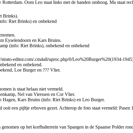
 Rotterdam. Oom Leo staat links met de handen omhoog. Ma staat rec
t Brinks).
info: Riet Brinks) en onbekend
genomen.
im Eyselendoorn en Kars Bruins.
kamp (info: Riet Brinks), onbekend en onbekend
ttps://strato-editor.com/.cm4all/uproc.php/0/Leo%20Burger%20(1934-1
 onbekend en onbekend.
bekend, Loe Burger en ??? Vlier.
omen is staat helaas niet vermeld.
kelenkamp, Nel van Vierssen en Cor Vlier.
b Hagen, Kars Bruins (info: Riet Brinks) en Leo Burger.
d ooit een pijltje erboven gezet. Achterop de foto staat vermeld: Pasen 
o is genomen op het korfbalterrein van Spangen in de Spaanse Polder ro