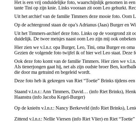
Het is een vrij onduidelijke foto, waarschijnlijk genomen in ee
tante Tini op zijn knie. Links vooraan zit oom Leo gehurkt. Rech
Uit het archief van de familie Timmers deze mooie foto. Oom L
Op de achtergrond staan de opa’s Adrianus (Jaas) Burger en Wil
Uit het Timmers-archief deze foto. Links op de voorgrond zit 
duidelijk. De twee meisjes naast oom Leo zijn mij ook onbeke
Hier zien we v.l.n.r. opa Burger, Leo, Tini, oma Burger en om
Gezien de volgende foto twijfel ik of hier wel Leo staat. Deze f
Ook deze foto komt van de familie Timmers. Hier zien we v.l.n
Als tienerjongen gaat hij, net als zijn oudste broer Ben, korfba
die door ma getraind en begeleid wordt.
Deze foto heb ik gekregen van Riet “Toetie” Brinks tijdens een 
Staand v.l.n.r.: Ann Timmers, David… (info Riet Brinks), Henk
Haanstra (info Jacoba Kegel-Burger)
Op de knieën v.l.n.r.: Nancy Berkeveld (info Riet Brinks), Lenie
Zittend v.l.n.r.: Nellie Viersen (info Riet Vlier) en Riet “Toetie”