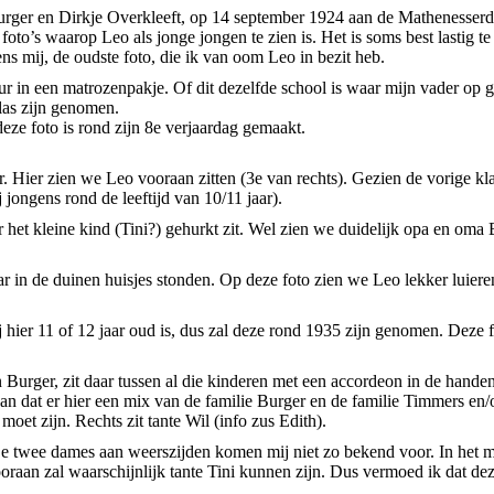
urger en Dirkje Overkleeft, op 14 september 1924 aan de Mathenesserd
 foto’s waarop Leo als jonge jongen te zien is. Het is soms best lastig 
ens mij, de oudste foto, die ik van oom Leo in bezit heb.
in een matrozenpakje. Of dit dezelfde school is waar mijn vader op gez
klas zijn genomen.
deze foto is rond zijn 8e verjaardag gemaakt.
. Hier zien we Leo vooraan zitten (3e van rechts). Gezien de vorige kl
j jongens rond de leeftijd van 10/11 jaar).
er het kleine kind (Tini?) gehurkt zit. Wel zien we duidelijk opa en oma 
aar in de duinen huisjes stonden. Op deze foto zien we Leo lekker luiere
j hier 11 of 12 jaar oud is, dus zal deze rond 1935 zijn genomen. Deze 
 Burger, zit daar tussen al die kinderen met een accordeon in de handen
n dat er hier een mix van de familie Burger en de familie Timmers en/o
moet zijn. Rechts zit tante Wil (info zus Edith).
De twee dames aan weerszijden komen mij niet zo bekend voor. In het 
raan zal waarschijnlijk tante Tini kunnen zijn. Dus vermoed ik dat dez