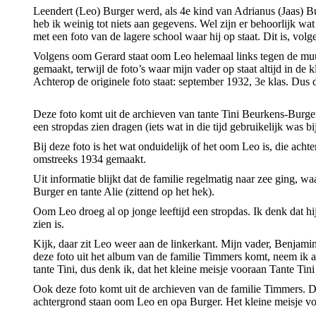
Leendert (Leo) Burger werd, als 4e kind van Adrianus (Jaas) B
heb ik weinig tot niets aan gegevens. Wel zijn er behoorlijk wat
met een foto van de lagere school waar hij op staat. Dit is, volg
Volgens oom Gerard staat oom Leo helemaal links tegen de muur 
gemaakt, terwijl de foto’s waar mijn vader op staat altijd in de 
Achterop de originele foto staat: september 1932, 3e klas. Dus 
Deze foto komt uit de archieven van tante Tini Beurkens-Burger
een stropdas zien dragen (iets wat in die tijd gebruikelijk was bi
Bij deze foto is het wat onduidelijk of het oom Leo is, die acht
omstreeks 1934 gemaakt.
Uit informatie blijkt dat de familie regelmatig naar zee ging, w
Burger en tante Alie (zittend op het hek).
Oom Leo droeg al op jonge leeftijd een stropdas. Ik denk dat hi
zien is.
Kijk, daar zit Leo weer aan de linkerkant. Mijn vader, Benjamin
deze foto uit het album van de familie Timmers komt, neem ik aa
tante Tini, dus denk ik, dat het kleine meisje vooraan Tante Tini 
Ook deze foto komt uit de archieven van de familie Timmers. 
achtergrond staan oom Leo en opa Burger. Het kleine meisje voo