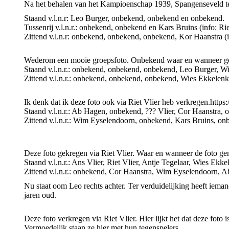
Na het behalen van het Kampioenschap 1939, Spangenseveld te
Staand v.l.n.r: Leo Burger, onbekend, onbekend en onbekend.
Tussenrij v.l.n.r.: onbekend, onbekend en Kars Bruins (info: Rie
Zittend v.l.n.r: onbekend, onbekend, onbekend, Kor Haanstra (
Wederom een mooie groepsfoto. Onbekend waar en wanneer 
Staand v.l.n.r.: onbekend, onbekend, onbekend, Leo Burger, W
Zittend v.l.n.r.: onbekend, onbekend, onbekend, Wies Ekkelen
Ik denk dat ik deze foto ook via Riet Vlier heb verkregen.h
Staand v.l.n.r.: Ab Hagen, onbekend, ??? Vlier, Cor Haanstra,
Zittend v.l.n.r.: Wim Eyselendoorn, onbekend, Kars Bruins, on
Deze foto gekregen via Riet Vlier. Waar en wanneer de foto gen
Staand v.l.n.r.: Ans Vlier, Riet Vlier, Antje Tegelaar, Wies Ek
Zittend v.l.n.r.: onbekend, Cor Haanstra, Wim Eyselendoorn, A
Nu staat oom Leo rechts achter. Ter verduidelijking heeft ieman
jaren oud.
Deze foto verkregen via Riet Vlier. Hier lijkt het dat deze fot
Vermoedelijk staan ze hier met hun tegenspelers.