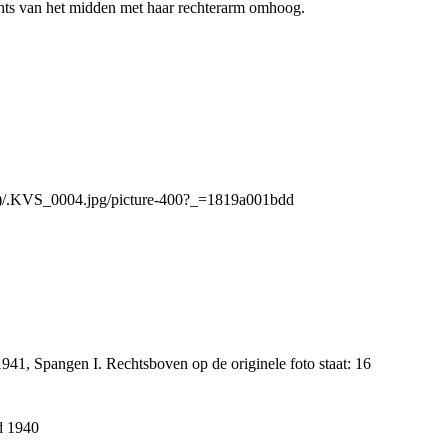
hts van het midden met haar rechterarm omhoog.
945)/.KVS_0004.jpg/picture-400?_=1819a001bdd
1941, Spangen I. Rechtsboven op de originele foto staat: 16
nd 1940