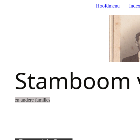
Hoofdmenu
Index
Stamboom v
en andere families