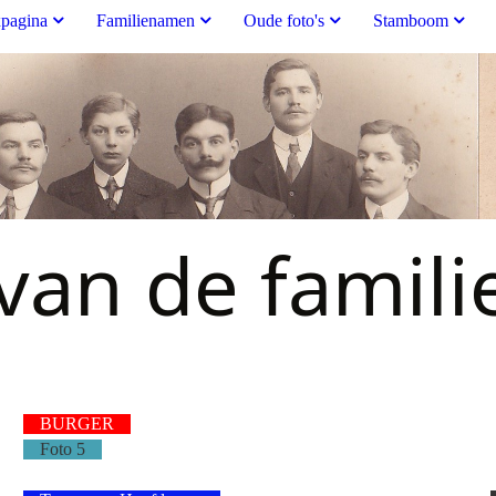
pagina
Familienamen
Oude foto's
Stamboom
an de famili
BURGER
Foto 5