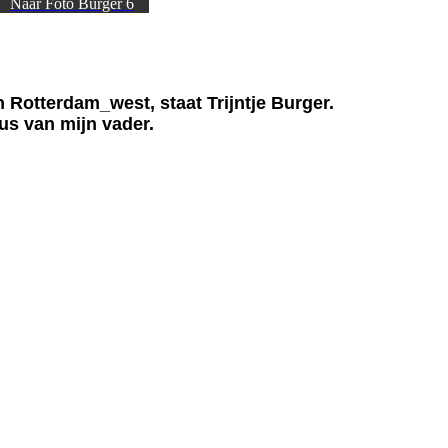
Naar Foto Burger 6
Rotterdam_west, staat Trijntje Burger.
zus van mijn vader.