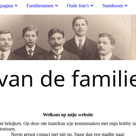
pagina
Familienamen
Oude foto's
Stamboom
an de famili
Welkom op mijn website
omt bekijken. Op deze site kunt/kun u/je kennismaken met mijn hobby
edenissen.
Neem gerust contact met mij op. Stuur dan een mailtje naar: