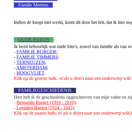
Familie Mertens
Indien de knopt niet werkt, komt dit door het feit, dat ik hier 
OUDE FOTO'S
Ik bezit behoorlijk wat oude foto's, zowel van familie als van w
-
FAMILIE BURGER
;
-
FAMILIE TIMMERS
:
-
TERNEUZEN
;
-
AMSTERDAM
;
-
HOOGVLIET
.
Klik op de groene balk, of als u direct naar een onderwerp wilt
FAMILIEGESCHIEDENIS
Hier heb ik de geschiedenis opgeschreven van mijn vader en zij
-
Benjamin Burger (1916 - 2010)
;
-
Leendert Burger (1924 - 1945)
.
Klik op de paarse balk, of als u direct naar een onderwerp wil