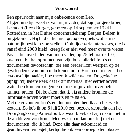
Voorwoord
Een speurtocht naar mijn onbekende oom Leo.
Al geruime tijd weet ik van mijn vader, dat zijn jongere broer,
Leendert (Leo) Burger, geboren op 14 september 1924 in
Rotterdam, in het Duitse concentratiekamp Bergen-Belsen is
omgekomen. Hij had er het niet graag over, iets wat ik me
natuurlijk best kan voorstellen. Ook tijdens de interviews, die ik
vanaf eind 2008 hield, kreeg ik er niet veel meer over te weten.
Pas na het overlijden van mijn vader, op 26 februari 2010,
kwamen, bij het opruimen van zijn huis, allerlei foto’s en
documenten tevoorschijn, die een breder licht wierpen op de
geschiedenis van mijn onbekende oom. Hoe meer materiaal ik
tevoorschijn haalde, hoe meer ik wilde weten. De gedachte
pijnigt mij iedere keer, dat ik dit materiaal niet eerder boven
water heb kunnen krijgen en er met mijn vader over heb
kunnen praten. Dit betekent dat ik via andere bronnen de
informatie boven water moet zien te halen.
Met de gevonden foto’s en documenten ben ik aan het werk
gegaan. Zo heb ik op 6 juli 2010 een bezoek gebracht aan het
Doorgangskamp Amersfoort, alwaar bleek dat zijn naam niet in
de archieven voorkomt. Men was daar dan ook blij met de
documenten, die ik had. Deze zijn daar gekopieerd en
gearchiveerd en tegelijkertijd heb ik een oproep laten plaatsen