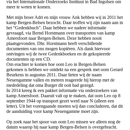
via het Internationale Onderzoeks Instituut in Bad Ingolsen om
meer te weten te komen.
Met mijn broer Adri en mijn vrouw Ank hebben wij in 2011 het
kamp Bergen-Belsen bezocht. Daar troffen wij zijn naam aan in
het “Gedenkbuch”. Daar hebben we nadere informatie
gevraagd, via Bernd Horstmann over transporten van kamp
Amersfoort naar Bergen-Belsen. Deze hebben nooit
plaatsgevonden. Dhr. Horstmann heeft verschillende
documenten van ons mogen kopiëren. Als dank hiervoor
ontvingen wij de twee Gedenkboeken en de gekopieerde
documenten op een CD.
Om erachter te komen hoe oom Leo in Bergen-Belsen
gekomen is hebben we ontdekt na een gesprek met oom Gerard
Beurkens in augustus 2011. Daar lieten wij de naam
Neuengamme vallen en meteen reageerde hij hierop met de
mededeling dat oma Burger dit ooit had gezegd.
In 2014 kreeg ik een pakket informatie via onderzoekers van
kamp Amersfoort. Daaruit valt op te maken, dat oom Leo op 8
september 1944 op transport gezet werd naar N (alleen een
letter). Uit het vorengaande moeten wij dan concluderen, dat dit
de aanduiding voor kamp Neuengamme moet zijn.
Op zoek naar het spoor van oom Leo missen we alleen nog de
datum waarop hij naar kamp Bergen-Belsen is overgebracht.