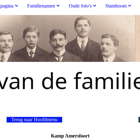
pagina
Familienamen
Oude foto's
Stamboom
an de famili
Terug naar Hoofdmenu
Kamp Amersfoort