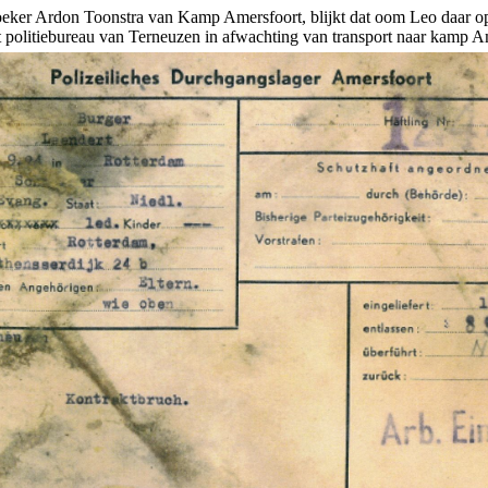
oeker Ardon Toonstra van Kamp Amersfoort, blijkt dat oom Leo daar op
t politiebureau van Terneuzen in afwachting van transport naar kamp A