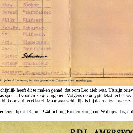
schijnlijk heeft dit te maken gehad, dat oom Leo ziek was. Uit zijn brie
 speciaal voor zieke gevangenen. Volgens de getypte tekst rechtsboven 
hij koortsvrij verklaard. Maar waarschijnlijk is hij daarna toch weer z
Leo eigenlijk op 9 juni 1944 richting Emden zou gaan. Wat opvalt is, da