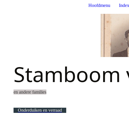
Hoofdmenu
Index
Stamboom v
en andere families
Onderduiken en verraad