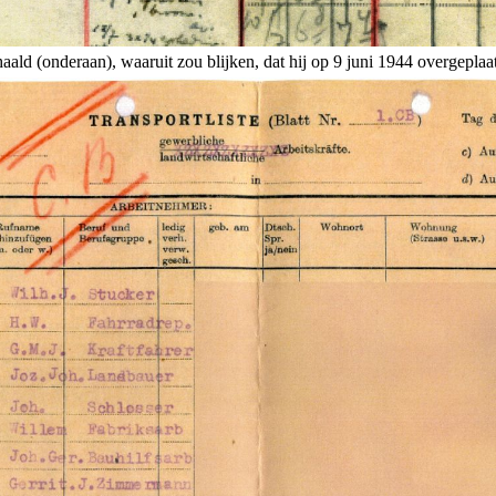
ld (onderaan), waaruit zou blijken, dat hij op 9 juni 1944 overgeplaa