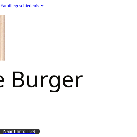
Familiegeschiedenis
e Burger
Naar filmrol 129